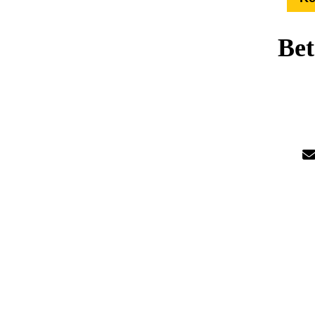
Bet
Übe
Härte