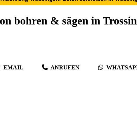
on bohren & sägen in Trossi
r 27 Jahre Erfahrung, Kompetenz & schwäbische Sorgf
r als Beton, bei vollster Präzision in Trossingen & Um
EMAIL
ANRUFEN
WHATSAP
(0711) 518 60 336
(0176) 668 798 44