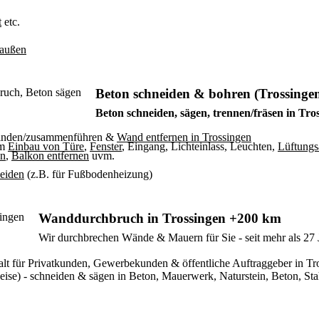
t
etc.
/außen
Beton schneiden & bohren (Trossinge
Beton schneiden, sägen, trennen/fräsen in Tro
binden/zusammenführen &
Wand entfernen in Trossingen
um
Einbau von Türe
,
Fenster
, Eingang, Lichteinlass, Leuchten,
Lüftungs
en
,
Balkon entfernen
uvm.
neiden
(z.B. für Fußbodenheizung)
Wanddurchbruch in Trossingen +200 km
Wir durchbrechen Wände & Mauern für Sie - seit mehr als 27 
rgfalt für Privatkunden, Gewerbekunden & öffentliche Auftraggeber i
se) - schneiden & sägen in Beton, Mauerwerk, Naturstein, Beton, Stah