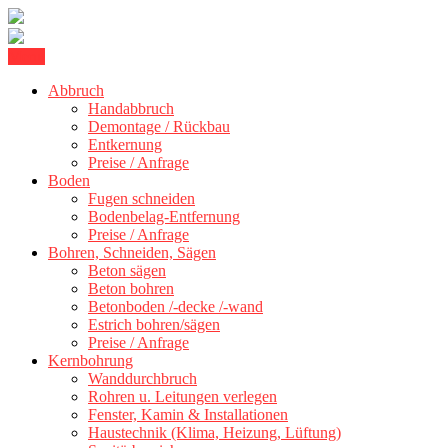
Skip
Menu
Kernbohrung Stuttgart, Beton schneiden, Beton Abbruch Stuttgart +
to
BBS Technik GmbH
Abbruch
content
Handabbruch
Demontage / Rückbau
Entkernung
Preise / Anfrage
Boden
Fugen schneiden
Bodenbelag-Entfernung
Preise / Anfrage
Bohren, Schneiden, Sägen
Beton sägen
Beton bohren
Betonboden /-decke /-wand
Estrich bohren/sägen
Preise / Anfrage
Kernbohrung
Wanddurchbruch
Rohren u. Leitungen verlegen
Fenster, Kamin & Installationen
Haustechnik (Klima, Heizung, Lüftung)