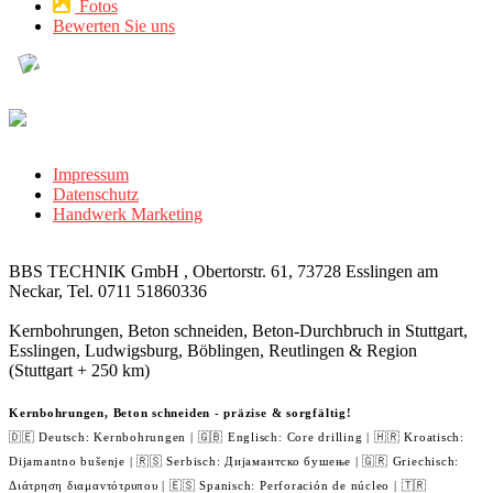
Fotos
Bewerten Sie uns
Impressum
Datenschutz
Handwerk Marketing
BBS TECHNIK GmbH , Obertorstr. 61, 73728 Esslingen am
Neckar, Tel. 0711 51860336
Kernbohrungen, Beton schneiden, Beton-Durchbruch in Stuttgart,
Esslingen, Ludwigsburg, Böblingen, Reutlingen & Region
(Stuttgart + 250 km)
Kernbohrungen, Beton schneiden - präzise & sorgfältig!
🇩🇪 Deutsch: Kernbohrungen | 🇬🇧 Englisch: Core drilling | 🇭🇷 Kroatisch:
Dijamantno bušenje | 🇷🇸 Serbisch: Дијамантско бушење | 🇬🇷 Griechisch:
Διάτρηση διαμαντότρυπου | 🇪🇸 Spanisch: Perforación de núcleo | 🇹🇷