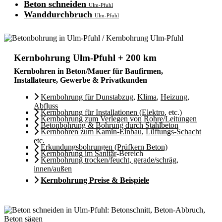
Beton schneiden
Ulm-Pfuhl
Wanddurchbruch
Ulm-Pfuhl
Kernbohrung Ulm-Pfuhl + 200 km
Kernbohren in Beton/Mauer für Baufirmen,
Installateure, Gewerbe & Privatkunden
Kernbohrung für Dunstabzug
,
Klima
,
Heizung
,
Abfluss
Kernbohrung für Installationen (Elektro
, etc.)
Kernbohrung zum Verlegen von Rohre/Leitungen
Betonbohrung & Bohrung durch Stahlbeton
Kernbohren zum Kamin-Einbau
,
Lüftungs-Schacht
etc.
Erkundungsbohrungen (Prüfkern Beton)
Kernbohrung im Sanitär
-Bereich
Kernbohrung trocken/feucht, gerade/schräg,
innen/außen
Kernbohrung Preise & Beispiele