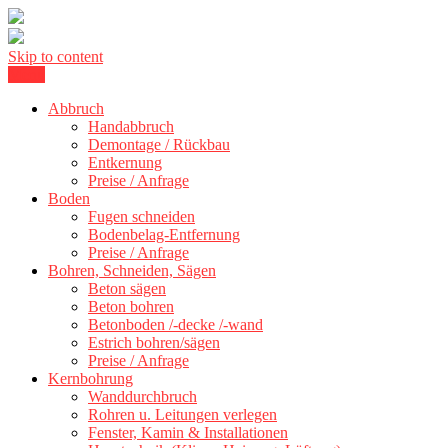
Skip to content
Menu
Kernbohrung Stuttgart, Beton schneiden, Beton Abbruch Stuttgart +
BBS Technik GmbH
300 km
Abbruch
Handabbruch
Demontage / Rückbau
Entkernung
Preise / Anfrage
Boden
Fugen schneiden
Bodenbelag-Entfernung
Preise / Anfrage
Bohren, Schneiden, Sägen
Beton sägen
Beton bohren
Betonboden /-decke /-wand
Estrich bohren/sägen
Preise / Anfrage
Kernbohrung
Wanddurchbruch
Rohren u. Leitungen verlegen
Fenster, Kamin & Installationen