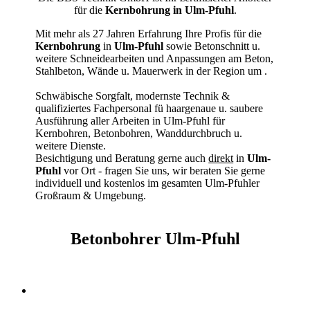
für die
Kernbohrung in Ulm-Pfuhl
.
Mit mehr als 27 Jahren Erfahrung Ihre Profis für die
Kernbohrung
in
Ulm-Pfuhl
sowie Betonschnitt u.
weitere Schneidearbeiten und Anpassungen am Beton,
Stahlbeton, Wände u. Mauerwerk in der Region um
.
Schwäbische Sorgfalt, modernste Technik &
qualifiziertes Fachpersonal
fü haargenaue u. saubere
Ausführung aller Arbeiten
in Ulm-Pfuhl für
Kernbohren, Betonbohren, Wanddurchbruch u.
weitere Dienste.
Besichtigung und Beratung gerne auch
direkt
in
Ulm-
Pfuhl
vor Ort - fragen Sie uns, wir beraten Sie gerne
individuell und kostenlos im gesamten Ulm-Pfuhler
Großraum & Umgebung.
Betonbohrer Ulm-Pfuhl
Kernbohrer & Betonschneider in Ulm-Pfuhl