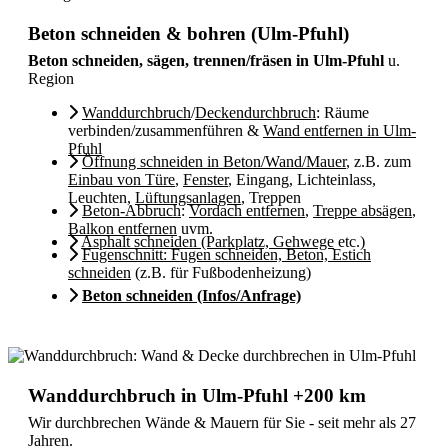
Beton schneiden & bohren (Ulm-Pfuhl)
Beton schneiden, sägen, trennen/fräsen in Ulm-Pfuhl
u.
Region
Wanddurchbruch
/
Deckendurchbruch
: Räume
verbinden/zusammenführen &
Wand entfernen in Ulm-
Pfuhl
Öffnung schneiden in Beton/Wand/Mauer
, z.B. zum
Einbau von Türe
,
Fenster
, Eingang, Lichteinlass,
Leuchten,
Lüftungsanlagen
, Treppen
Beton-Abbruch
:
Vordach entfernen
,
Treppe absägen
,
Balkon entfernen
uvm.
Asphalt schneiden (Parkplatz, Gehwege
etc.)
Fugenschnitt: Fugen schneiden, Beton, Estich
schneiden
(z.B. für Fußbodenheizung)
Beton schneiden (Infos/Anfrage)
Wanddurchbruch in Ulm-Pfuhl +200 km
Wir durchbrechen Wände & Mauern für Sie - seit mehr als 27
Jahren.