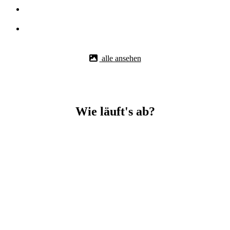
alle ansehen
Wie läuft's ab?
Betonbohr-Jobs in Ulm-Pfuhl easy mit BBS Technik