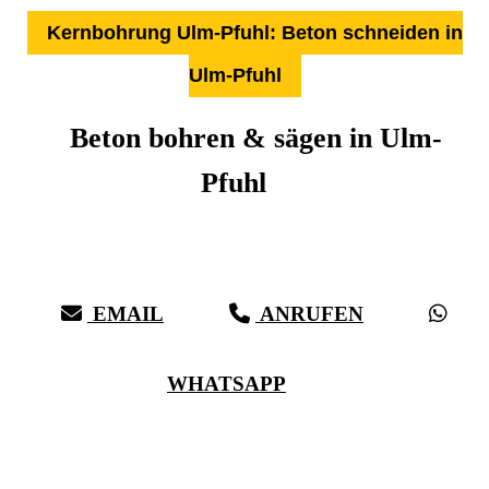
Kernbohrung Ulm-Pfuhl: Beton schneiden in
Ulm-Pfuhl
Beton bohren & sägen in Ulm-
Pfuhl
Über 27 Jahre Erfahrung, Kompetenz & schwäbische Sorgfalt:
Härter als Beton, bei vollster Präzision in Ulm-Pfuhl & Umgebung
EMAIL
ANRUFEN
WHATSAPP
(0711) 518 60 336
(0176) 668 798 44