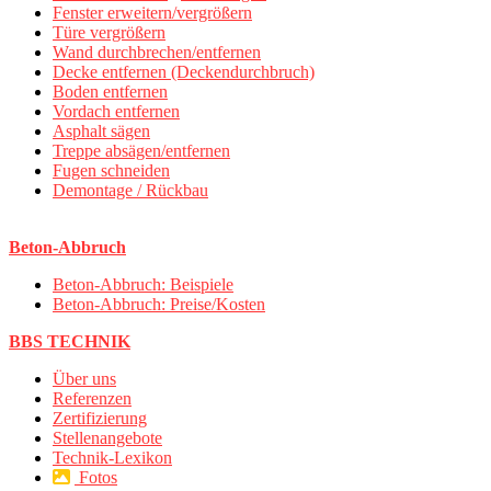
Fenster erweitern/vergrößern
Türe vergrößern
Wand durchbrechen/entfernen
Decke entfernen (Deckendurchbruch)
Boden entfernen
Vordach entfernen
Asphalt sägen
Treppe absägen/entfernen
Fugen schneiden
Demontage / Rückbau
Beton-Abbruch
Beton-Abbruch: Beispiele
Beton-Abbruch: Preise/Kosten
BBS TECHNIK
Über uns
Referenzen
Zertifizierung
Stellenangebote
Technik-Lexikon
Fotos