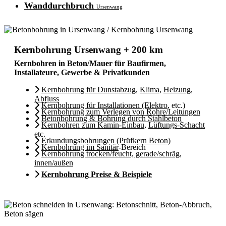
Wanddurchbruch
Ursenwang
Kernbohrung Ursenwang + 200 km
Kernbohren in Beton/Mauer für Baufirmen,
Installateure, Gewerbe & Privatkunden
Kernbohrung für Dunstabzug
,
Klima
,
Heizung
,
Abfluss
Kernbohrung für Installationen (Elektro
, etc.)
Kernbohrung zum Verlegen von Rohre/Leitungen
Betonbohrung & Bohrung durch Stahlbeton
Kernbohren zum Kamin-Einbau
,
Lüftungs-Schacht
etc.
Erkundungsbohrungen (Prüfkern Beton)
Kernbohrung im Sanitär
-Bereich
Kernbohrung trocken/feucht, gerade/schräg,
innen/außen
Kernbohrung Preise & Beispiele