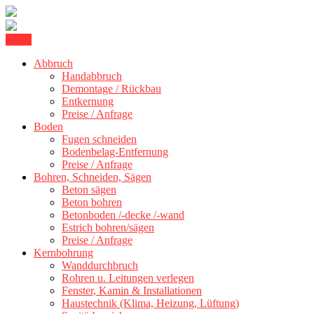
Skip
Menu
Kernbohrung Stuttgart, Beton schneiden, Beton Abbruch Stuttgart +
to
BBS Technik GmbH
300 km
Abbruch
content
Handabbruch
Demontage / Rückbau
Entkernung
Preise / Anfrage
Boden
Fugen schneiden
Bodenbelag-Entfernung
Preise / Anfrage
Bohren, Schneiden, Sägen
Beton sägen
Beton bohren
Betonboden /-decke /-wand
Estrich bohren/sägen
Preise / Anfrage
Kernbohrung
Wanddurchbruch
Rohren u. Leitungen verlegen
Fenster, Kamin & Installationen
Haustechnik (Klima, Heizung, Lüftung)