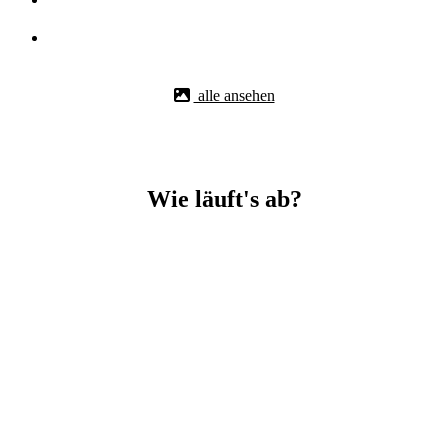
alle ansehen
Wie läuft's ab?
Betonbohr-Jobs in Ursenwang easy mit BBS Technik