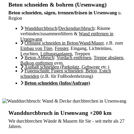
Beton schneiden & bohren (Ursenwang)
Beton schneiden, sägen, trennen/fräsen in Ursenwang
u.
Region
Wanddurchbruch
/
Deckendurchbruch
: Räume
verbinden/zusammenführen &
Wand entfernen in
Ursenwang
Öffnung schneiden in Beton/Wand/Mauer
, z.B. zum
Einbau von Türe
,
Fenster
, Eingang, Lichteinlass,
Leuchten,
Lüftungsanlagen
, Treppen
Beton-Abbruch
:
Vordach entfernen
,
Treppe absägen
,
Balkon entfernen
uvm.
Asphalt schneiden (Parkplatz, Gehwege
etc.)
Fugenschnitt: Fugen schneiden, Beton, Estich
schneiden
(z.B. für Fußbodenheizung)
Beton schneiden (Infos/Anfrage)
Wanddurchbruch in Ursenwang +200 km
Wir durchbrechen Wände & Mauern für Sie - seit mehr als 27
Jahren.