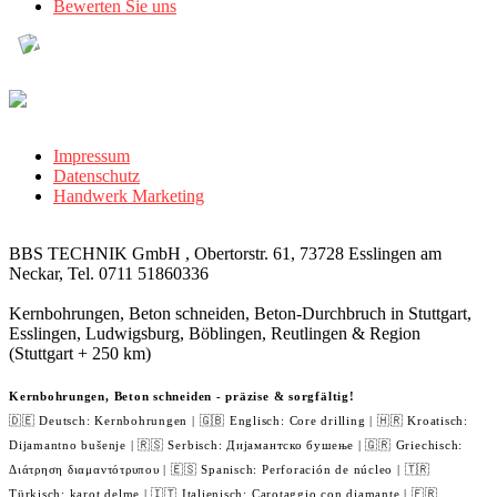
Bewerten Sie uns
Impressum
Datenschutz
Handwerk Marketing
BBS TECHNIK GmbH , Obertorstr. 61, 73728 Esslingen am
Neckar, Tel. 0711 51860336
Kernbohrungen, Beton schneiden, Beton-Durchbruch in Stuttgart,
Esslingen, Ludwigsburg, Böblingen, Reutlingen & Region
(Stuttgart + 250 km)
Kernbohrungen, Beton schneiden - präzise & sorgfältig!
🇩🇪 Deutsch: Kernbohrungen | 🇬🇧 Englisch: Core drilling | 🇭🇷 Kroatisch:
Dijamantno bušenje | 🇷🇸 Serbisch: Дијамантско бушење | 🇬🇷 Griechisch:
Διάτρηση διαμαντότρυπου | 🇪🇸 Spanisch: Perforación de núcleo | 🇹🇷
Türkisch: karot delme | 🇮🇹 Italienisch: Carotaggio con diamante | 🇫🇷