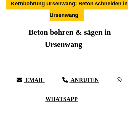
Kernbohrung Ursenwang: Beton schneiden in
Ursenwang
Beton bohren & sägen in
Ursenwang
Über 27 Jahre Erfahrung, Kompetenz & schwäbische Sorgfalt:
Härter als Beton, bei vollster Präzision in Ursenwang & Umgebung
EMAIL
ANRUFEN
WHATSAPP
(0711) 518 60 336
(0176) 668 798 44