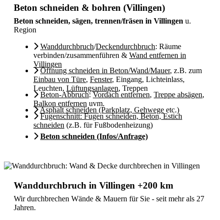
Beton schneiden & bohren (Villingen)
Beton schneiden, sägen, trennen/fräsen in Villingen
u.
Region
Wanddurchbruch
/
Deckendurchbruch
: Räume
verbinden/zusammenführen &
Wand entfernen in
Villingen
Öffnung schneiden in Beton/Wand/Mauer
, z.B. zum
Einbau von Türe
,
Fenster
, Eingang, Lichteinlass,
Leuchten,
Lüftungsanlagen
, Treppen
Beton-Abbruch
:
Vordach entfernen
,
Treppe absägen
,
Balkon entfernen
uvm.
Asphalt schneiden (Parkplatz, Gehwege
etc.)
Fugenschnitt: Fugen schneiden, Beton, Estich
schneiden
(z.B. für Fußbodenheizung)
Beton schneiden (Infos/Anfrage)
Wanddurchbruch in Villingen +200 km
Wir durchbrechen Wände & Mauern für Sie - seit mehr als 27
Jahren.