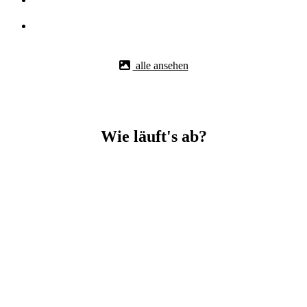
alle ansehen
Wie läuft's ab?
Betonbohr-Jobs in Villingen easy mit BBS Technik