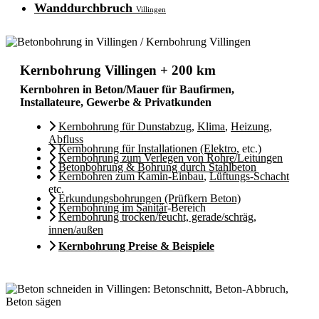
Wanddurchbruch
Villingen
Kernbohrung Villingen + 200 km
Kernbohren in Beton/Mauer für Baufirmen,
Installateure, Gewerbe & Privatkunden
Kernbohrung für Dunstabzug
,
Klima
,
Heizung
,
Abfluss
Kernbohrung für Installationen (Elektro
, etc.)
Kernbohrung zum Verlegen von Rohre/Leitungen
Betonbohrung & Bohrung durch Stahlbeton
Kernbohren zum Kamin-Einbau
,
Lüftungs-Schacht
etc.
Erkundungsbohrungen (Prüfkern Beton)
Kernbohrung im Sanitär
-Bereich
Kernbohrung trocken/feucht, gerade/schräg,
innen/außen
Kernbohrung Preise & Beispiele