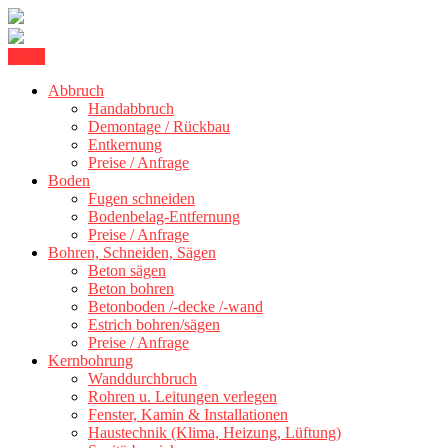
Skip
Menu
Kernbohrung Stuttgart, Beton schneiden, Beton Abbruch Stuttgart +
to
BBS Technik GmbH
300 km
Abbruch
content
Handabbruch
Demontage / Rückbau
Entkernung
Preise / Anfrage
Boden
Fugen schneiden
Bodenbelag-Entfernung
Preise / Anfrage
Bohren, Schneiden, Sägen
Beton sägen
Beton bohren
Betonboden /-decke /-wand
Estrich bohren/sägen
Preise / Anfrage
Kernbohrung
Wanddurchbruch
Rohren u. Leitungen verlegen
Fenster, Kamin & Installationen
Haustechnik (Klima, Heizung, Lüftung)