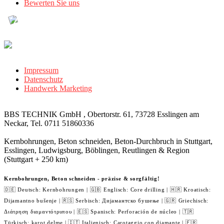
Bewerten Sie uns
Impressum
Datenschutz
Handwerk Marketing
BBS TECHNIK GmbH , Obertorstr. 61, 73728 Esslingen am
Neckar, Tel. 0711 51860336
Kernbohrungen, Beton schneiden, Beton-Durchbruch in Stuttgart,
Esslingen, Ludwigsburg, Böblingen, Reutlingen & Region
(Stuttgart + 250 km)
Kernbohrungen, Beton schneiden - präzise & sorgfältig!
🇩🇪 Deutsch: Kernbohrungen | 🇬🇧 Englisch: Core drilling | 🇭🇷 Kroatisch:
Dijamantno bušenje | 🇷🇸 Serbisch: Дијамантско бушење | 🇬🇷 Griechisch:
Διάτρηση διαμαντότρυπου | 🇪🇸 Spanisch: Perforación de núcleo | 🇹🇷
Türkisch: karot delme | 🇮🇹 Italienisch: Carotaggio con diamante | 🇫🇷