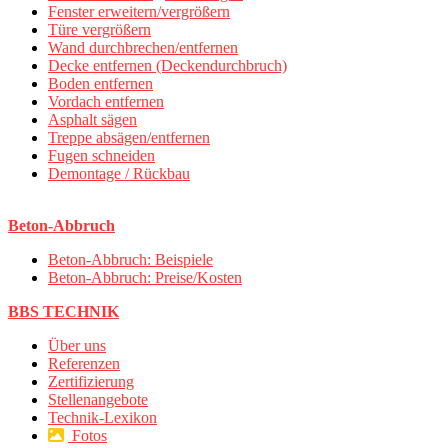
Fenster erweitern/vergrößern
Türe vergrößern
Wand durchbrechen/entfernen
Decke entfernen (Deckendurchbruch)
Boden entfernen
Vordach entfernen
Asphalt sägen
Treppe absägen/entfernen
Fugen schneiden
Demontage / Rückbau
Beton-Abbruch
Beton-Abbruch: Beispiele
Beton-Abbruch: Preise/Kosten
BBS TECHNIK
Über uns
Referenzen
Zertifizierung
Stellenangebote
Technik-Lexikon
Fotos