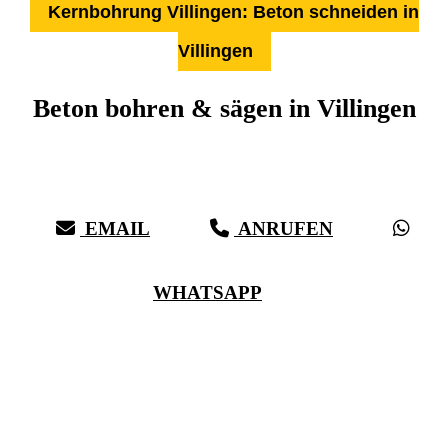
Kernbohrung Villingen: Beton schneiden in
Villingen
Beton bohren & sägen in Villingen
Über 27 Jahre Erfahrung, Kompetenz & schwäbische Sorgfalt:
Härter als Beton, bei vollster Präzision in Villingen & Umgebung
EMAIL
ANRUFEN
WHATSAPP
(0711) 518 60 336
(0176) 668 798 44