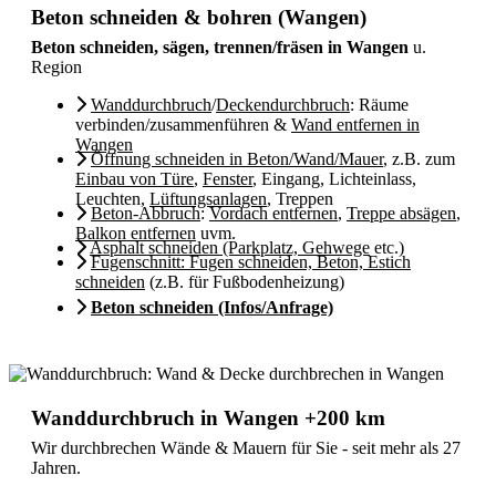
Beton schneiden & bohren (Wangen)
Beton schneiden, sägen, trennen/fräsen in Wangen
u.
Region
Wanddurchbruch
/
Deckendurchbruch
: Räume
verbinden/zusammenführen &
Wand entfernen in
Wangen
Öffnung schneiden in Beton/Wand/Mauer
, z.B. zum
Einbau von Türe
,
Fenster
, Eingang, Lichteinlass,
Leuchten,
Lüftungsanlagen
, Treppen
Beton-Abbruch
:
Vordach entfernen
,
Treppe absägen
,
Balkon entfernen
uvm.
Asphalt schneiden (Parkplatz, Gehwege
etc.)
Fugenschnitt: Fugen schneiden, Beton, Estich
schneiden
(z.B. für Fußbodenheizung)
Beton schneiden (Infos/Anfrage)
Wanddurchbruch in Wangen +200 km
Wir durchbrechen Wände & Mauern für Sie - seit mehr als 27
Jahren.