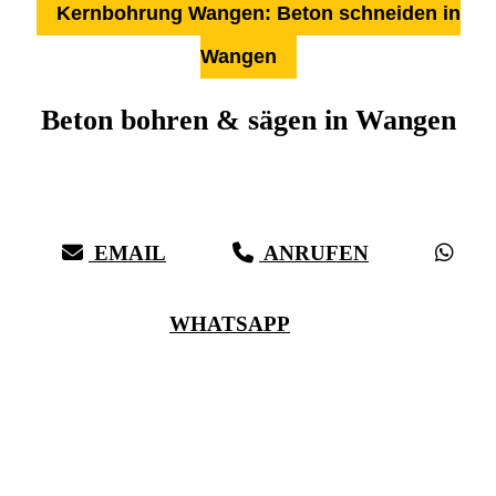
Kernbohrung Wangen: Beton schneiden in
Wangen
Beton bohren & sägen in Wangen
Über 27 Jahre Erfahrung, Kompetenz & schwäbische Sorgfalt:
Härter als Beton, bei vollster Präzision in Wangen & Umgebung
EMAIL
ANRUFEN
WHATSAPP
(0711) 518 60 336
(0176) 668 798 44