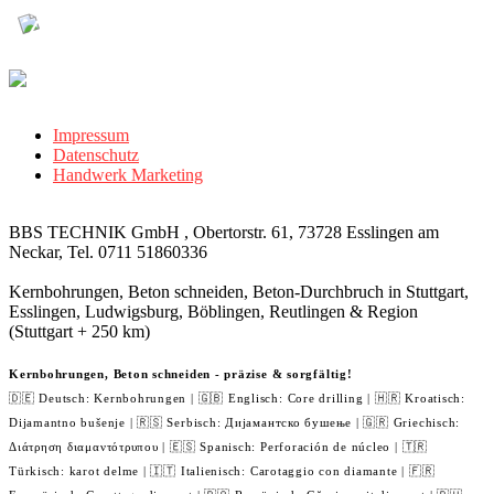
Impressum
Datenschutz
Handwerk Marketing
BBS TECHNIK GmbH , Obertorstr. 61, 73728 Esslingen am
Neckar, Tel. 0711 51860336
Kernbohrungen, Beton schneiden, Beton-Durchbruch in Stuttgart,
Esslingen, Ludwigsburg, Böblingen, Reutlingen & Region
(Stuttgart + 250 km)
Kernbohrungen, Beton schneiden - präzise & sorgfältig!
🇩🇪 Deutsch: Kernbohrungen | 🇬🇧 Englisch: Core drilling | 🇭🇷 Kroatisch:
Dijamantno bušenje | 🇷🇸 Serbisch: Дијамантско бушење | 🇬🇷 Griechisch:
Διάτρηση διαμαντότρυπου | 🇪🇸 Spanisch: Perforación de núcleo | 🇹🇷
Türkisch: karot delme | 🇮🇹 Italienisch: Carotaggio con diamante | 🇫🇷