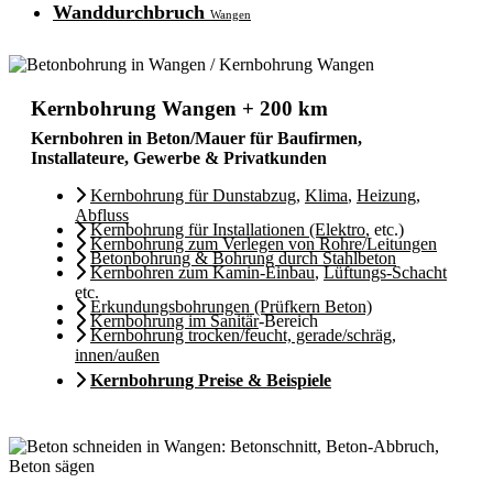
Wanddurchbruch
Wangen
Kernbohrung Wangen + 200 km
Kernbohren in Beton/Mauer für Baufirmen,
Installateure, Gewerbe & Privatkunden
Kernbohrung für Dunstabzug
,
Klima
,
Heizung
,
Abfluss
Kernbohrung für Installationen (Elektro
, etc.)
Kernbohrung zum Verlegen von Rohre/Leitungen
Betonbohrung & Bohrung durch Stahlbeton
Kernbohren zum Kamin-Einbau
,
Lüftungs-Schacht
etc.
Erkundungsbohrungen (Prüfkern Beton)
Kernbohrung im Sanitär
-Bereich
Kernbohrung trocken/feucht, gerade/schräg,
innen/außen
Kernbohrung Preise & Beispiele