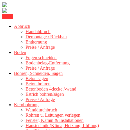
Skip
Menu
Kernbohrung Stuttgart, Beton schneiden, Beton Abbruch Stuttgart +
to
BBS Technik GmbH
300 km
Abbruch
content
Handabbruch
Demontage / Rückbau
Entkernung
Preise / Anfrage
Boden
Fugen schneiden
Bodenbelag-Entfernung
Preise / Anfrage
Bohren, Schneiden, Sägen
Beton sägen
Beton bohren
Betonboden /-decke /-wand
Estrich bohren/sägen
Preise / Anfrage
Kernbohrung
Wanddurchbruch
Rohren u. Leitungen verlegen
Fenster, Kamin & Installationen
Haustechnik (Klima, Heizung, Lüftung)