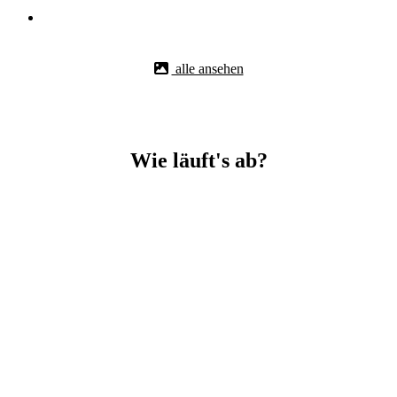
alle ansehen
Wie läuft's ab?
Betonbohr-Jobs in Wangen easy mit BBS Technik