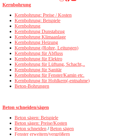
Kernbohrung
Kernbohrung: Preise / Kosten
Kernbohrung: Beispiele
Kernbohrung
Kernbohrung Dunstabzug
Kernbohrung Klimaanlage
Kernbohrung Heizung
Kernbohrung (Rohre, Leitungen)
Kernbohrung für Abfluss
Kernbohrung für Elektro
Kernbohrung für Lüftung, Schacht,..
Kernbohrung für Sanitär
Kernbohrung für Fenster/Kamin etc.
Kernbohrung für Hohlkern(-entnahme)
Beton-Bohrungen
Beton schneiden/sägen
Beton sägen: Beispiele
Beton sägen: Preise/Kosten
Beton schneiden
/
Beton sägen
Fenster erweitern/vergrößern