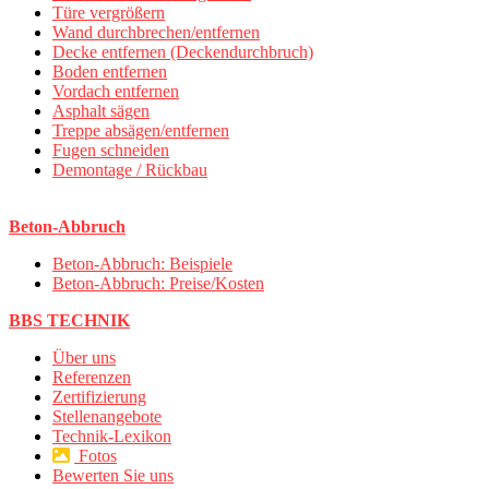
Türe vergrößern
Wand durchbrechen/entfernen
Decke entfernen (Deckendurchbruch)
Boden entfernen
Vordach entfernen
Asphalt sägen
Treppe absägen/entfernen
Fugen schneiden
Demontage / Rückbau
Beton-Abbruch
Beton-Abbruch: Beispiele
Beton-Abbruch: Preise/Kosten
BBS TECHNIK
Über uns
Referenzen
Zertifizierung
Stellenangebote
Technik-Lexikon
Fotos
Bewerten Sie uns