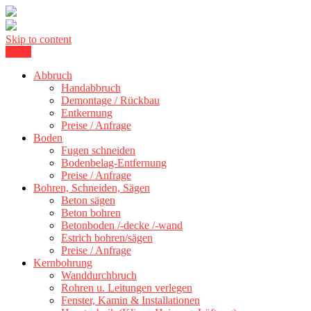
Skip to content
Menu
Kernbohrung Stuttgart, Beton schneiden, Beton Abbruch Stuttgart +
BBS Technik GmbH
Abbruch
Handabbruch
Demontage / Rückbau
Entkernung
Preise / Anfrage
Boden
Fugen schneiden
Bodenbelag-Entfernung
Preise / Anfrage
Bohren, Schneiden, Sägen
Beton sägen
Beton bohren
Betonboden /-decke /-wand
Estrich bohren/sägen
Preise / Anfrage
Kernbohrung
Wanddurchbruch
Rohren u. Leitungen verlegen
Fenster, Kamin & Installationen