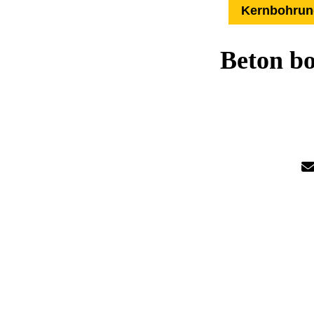
Kernbohrung
Beton bo
Übe
Härter als 