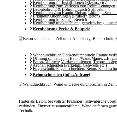
Kernbohrung für Installationen (Elektro
, etc.)
Kernbohrung zum Verlegen von Rohre/Leitungen
Betonbohrung & Bohrung durch Stahlbeton
Kernbohren zum Kamin-Einbau
,
Lüftungs-Schach
Erkundungsbohrungen (Prüfkern Beton)
Kernbohrung im Sanitär
-Bereich
Kernbohrung trocken/feucht, gerade/schräg, innen
Kernbohrung Preise & Beispiele
Wanddurchbruch
/
Deckendurchbruch
: Räume ver
Öffnung schneiden in Beton/Wand/Mauer
, z.B. z
Beton-Abbruch
:
Vordach entfernen
,
Treppe absäg
Asphalt schneiden (Parkplatz, Gehwege
etc.)
Fugenschnitt: Fugen schneiden, Beton, Estich sch
Beton schneiden (Infos/Anfrage)
Härter als Beton, bei vollster Präzision - schwäbische So
verbinden, Zimmer zusammenführen, Wand entfernen (ganz o
Technik.