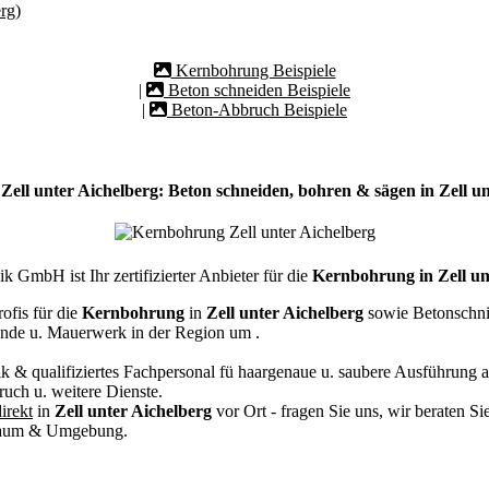
rg)
Kernbohrung Beispiele
|
Beton schneiden Beispiele
|
Beton-Abbruch Beispiele
ell unter Aichelberg: Beton schneiden, bohren & sägen in Zell un
 GmbH ist Ihr zertifizierter Anbieter für die
Kernbohrung in Zell un
ofis für die
Kernbohrung
in
Zell unter Aichelberg
sowie Betonschnit
nde u. Mauerwerk in der Region um
.
k & qualifiziertes Fachpersonal
fü haargenaue u. saubere Ausführung a
ch u. weitere Dienste.
irekt
in
Zell unter Aichelberg
vor Ort - fragen Sie uns, wir beraten Si
ßraum & Umgebung.