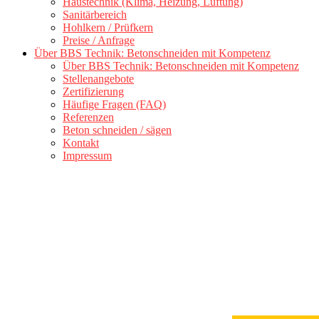
Haustechnik (Klima, Heizung, Lüftung)
Sanitärbereich
Hohlkern / Prüfkern
Preise / Anfrage
Über BBS Technik: Betonschneiden mit Kompetenz
Über BBS Technik: Betonschneiden mit Kompetenz
Stellenangebote
Zertifizierung
Häufige Fragen (FAQ)
Referenzen
Beton schneiden / sägen
Kontakt
Impressum