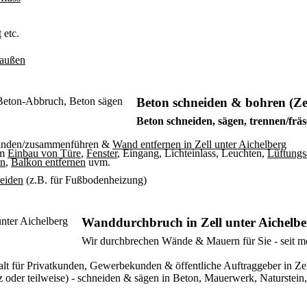
t
etc.
/außen
Beton schneiden & bohren (Zel
Beton schneiden, sägen, trennen/fräs
binden/zusammenführen &
Wand entfernen in Zell unter Aichelberg
um
Einbau von Türe
,
Fenster
, Eingang, Lichteinlass, Leuchten,
Lüftungs
en
,
Balkon entfernen
uvm.
neiden
(z.B. für Fußbodenheizung)
Wanddurchbruch in Zell unter Aichelb
Wir durchbrechen Wände & Mauern für Sie - seit me
rgfalt für Privatkunden, Gewerbekunden & öffentliche Auftraggeber in
der teilweise) - schneiden & sägen in Beton, Mauerwerk, Naturstein, 