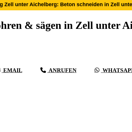
 Zell unter Aichelberg: Beton schneiden in Zell unte
hren & sägen in Zell unter A
r 27 Jahre Erfahrung, Kompetenz & schwäbische Sorgf
Beton, bei vollster Präzision in Zell unter Aichelber
EMAIL
ANRUFEN
WHATSAP
(0711) 518 60 336
(0176) 668 798 44