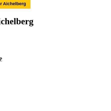
r Aichelberg
ichelberg
alt:
g & Umgebung
P