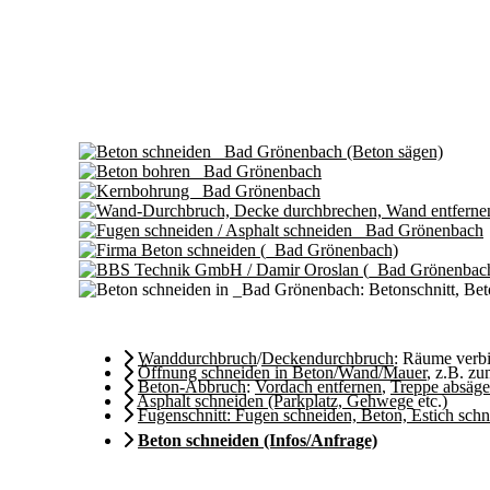
Wanddurchbruch
/
Deckendurchbruch
: Räume ver
Öffnung schneiden in Beton/Wand/Mauer
, z.B. z
Beton-Abbruch
:
Vordach entfernen
,
Treppe absäg
Asphalt schneiden (Parkplatz, Gehwege
etc.)
Fugenschnitt: Fugen schneiden, Beton, Estich sch
Beton schneiden (Infos/Anfrage)