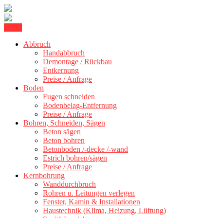
Skip
Menu
Kernbohrung Stuttgart, Beton schneiden, Beton Abbruch Stuttgart +
to
BBS Technik GmbH
Abbruch
content
Handabbruch
Demontage / Rückbau
Entkernung
Preise / Anfrage
Boden
Fugen schneiden
Bodenbelag-Entfernung
Preise / Anfrage
Bohren, Schneiden, Sägen
Beton sägen
Beton bohren
Betonboden /-decke /-wand
Estrich bohren/sägen
Preise / Anfrage
Kernbohrung
Wanddurchbruch
Rohren u. Leitungen verlegen
Fenster, Kamin & Installationen
Haustechnik (Klima, Heizung, Lüftung)