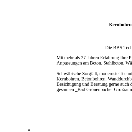
Kernbohrun
Die BBS Techni
Mit mehr als 27 Jahren Erfahrung Ihre Pr
Anpassungen am Beton, Stahlbeton, Wä
Schwäbische Sorgfalt, modernste Techni
Kernbohren, Betonbohren, Wanddurchbru
Besichtigung und Beratung gerne auch
d
gesamten _Bad Grönenbacher Großra
Kernbohrer & Betonschneider in _Bad Grönenbach