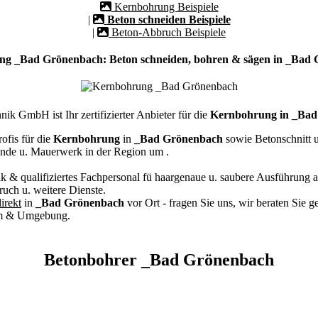
Kernbohrung Beispiele
|
Beton schneiden Beispiele
|
Beton-Abbruch Beispiele
g _Bad Grönenbach: Beton schneiden, bohren & sägen in _Bad
k GmbH ist Ihr zertifizierter Anbieter für die
Kernbohrung in _Bad
ofis für die
Kernbohrung
in
_Bad Grönenbach
sowie Betonschnitt u
nde u. Mauerwerk in der Region um
.
k & qualifiziertes Fachpersonal
fü haargenaue u. saubere Ausführung a
ch u. weitere Dienste.
irekt
in
_Bad Grönenbach
vor Ort - fragen Sie uns, wir beraten Sie g
um & Umgebung.
Betonbohrer _Bad Grönenbach