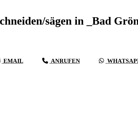
schneiden/sägen in _Bad Grö
auberer Betonschnitt seit 27 Jahren für _Bad Grönenba
EMAIL
ANRUFEN
WHATSAP