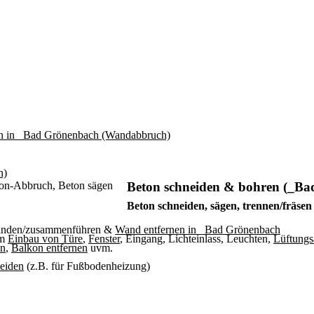
Beton schneiden & bohren (_B
Beton schneiden, sägen, trennen/fräse
binden/zusammenführen &
Wand entfernen in _Bad Grönenbach
um
Einbau von Türe
,
Fenster
, Eingang, Lichteinlass, Leuchten,
Lüftungs
en
,
Balkon entfernen
uvm.
neiden
(z.B. für Fußbodenheizung)