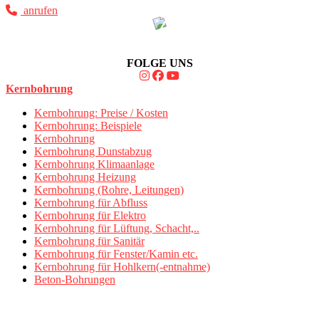
anrufen
FOLGE UNS
Kernbohrung
Kernbohrung: Preise / Kosten
Kernbohrung: Beispiele
Kernbohrung
Kernbohrung Dunstabzug
Kernbohrung Klimaanlage
Kernbohrung Heizung
Kernbohrung (Rohre, Leitungen)
Kernbohrung für Abfluss
Kernbohrung für Elektro
Kernbohrung für Lüftung, Schacht,..
Kernbohrung für Sanitär
Kernbohrung für Fenster/Kamin etc.
Kernbohrung für Hohlkern(-entnahme)
Beton-Bohrungen