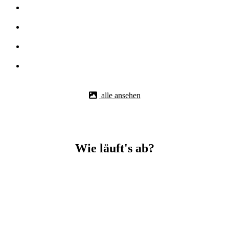
alle ansehen
Wie läuft's ab?
Betonbohr-Jobs in _Bonlanden easy mit BBS Technik