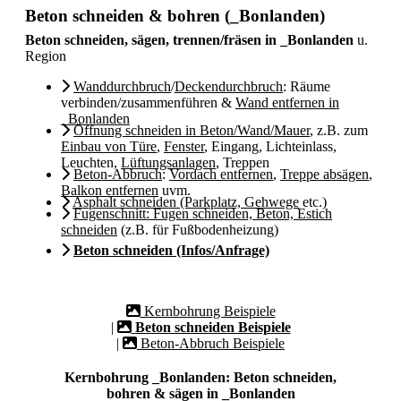
Beton schneiden & bohren (_Bonlanden)
Beton schneiden, sägen, trennen/fräsen in _Bonlanden
u.
Region
Wanddurchbruch
/
Deckendurchbruch
: Räume
verbinden/zusammenführen &
Wand entfernen in
_Bonlanden
Öffnung schneiden in Beton/Wand/Mauer
, z.B. zum
Einbau von Türe
,
Fenster
, Eingang, Lichteinlass,
Leuchten,
Lüftungsanlagen
, Treppen
Beton-Abbruch
:
Vordach entfernen
,
Treppe absägen
,
Balkon entfernen
uvm.
Asphalt schneiden (Parkplatz, Gehwege
etc.)
Fugenschnitt: Fugen schneiden, Beton, Estich
schneiden
(z.B. für Fußbodenheizung)
Beton schneiden (Infos/Anfrage)
Kernbohrung Beispiele
|
Beton schneiden Beispiele
|
Beton-Abbruch Beispiele
Kernbohrung _Bonlanden: Beton schneiden,
bohren & sägen in _Bonlanden