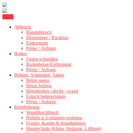
Skip
Menu
Kernbohrung Stuttgart, Beton schneiden, Beton Abbruch Stuttgart +
to
BBS Technik GmbH
300 km
Abbruch
content
Handabbruch
Demontage / Rückbau
Entkernung
Preise / Anfrage
Boden
Fugen schneiden
Bodenbelag-Entfernung
Preise / Anfrage
Bohren, Schneiden, Sägen
Beton sägen
Beton bohren
Betonboden /-decke /-wand
Estrich bohren/sägen
Preise / Anfrage
Kernbohrung
Wanddurchbruch
Rohren u. Leitungen verlegen
Fenster, Kamin & Installationen
Haustechnik (Klima, Heizung, Lüftung)