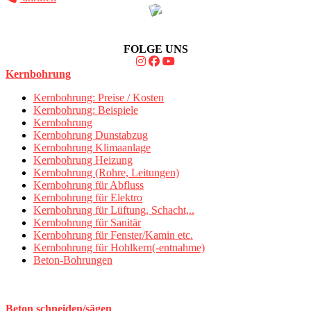
FOLGE UNS
Kernbohrung
Kernbohrung: Preise / Kosten
Kernbohrung: Beispiele
Kernbohrung
Kernbohrung Dunstabzug
Kernbohrung Klimaanlage
Kernbohrung Heizung
Kernbohrung (Rohre, Leitungen)
Kernbohrung für Abfluss
Kernbohrung für Elektro
Kernbohrung für Lüftung, Schacht,..
Kernbohrung für Sanitär
Kernbohrung für Fenster/Kamin etc.
Kernbohrung für Hohlkern(-entnahme)
Beton-Bohrungen
Beton schneiden/sägen