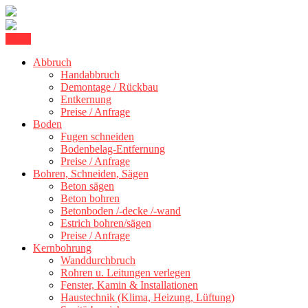
Skip
Menu
Kernbohrung Stuttgart, Beton schneiden, Beton Abbruch Stuttgart +
to
BBS Technik GmbH
300 km
Abbruch
content
Handabbruch
Demontage / Rückbau
Entkernung
Preise / Anfrage
Boden
Fugen schneiden
Bodenbelag-Entfernung
Preise / Anfrage
Bohren, Schneiden, Sägen
Beton sägen
Beton bohren
Betonboden /-decke /-wand
Estrich bohren/sägen
Preise / Anfrage
Kernbohrung
Wanddurchbruch
Rohren u. Leitungen verlegen
Fenster, Kamin & Installationen
Haustechnik (Klima, Heizung, Lüftung)