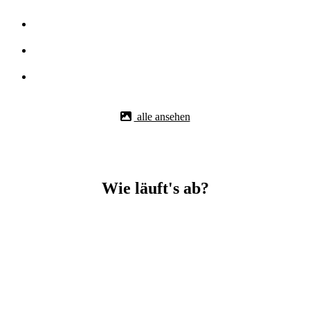
alle ansehen
Wie läuft's ab?
Betonbohr-Jobs in _Bretten easy mit BBS Technik