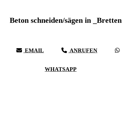
Beton schneiden _Bretten
Beton schneiden/sägen in _Bretten
Sauberer Betonschnitt seit 27 Jahren für _Bretten
EMAIL
ANRUFEN
WHATSAPP