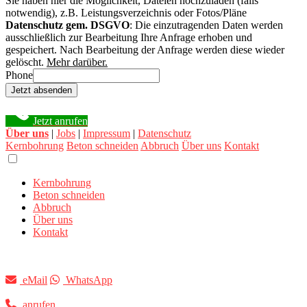
Sie haben hier die Möglichkeit, Dateien hochzuladen (falls
notwendig), z.B. Leistungsverzeichnis oder Fotos/Pläne
Datenschutz gem. DSGVO
: Die einzutragenden Daten werden
ausschließlich zur Bearbeitung Ihre Anfrage erhoben und
gespeichert. Nach Bearbeitung der Anfrage werden diese wieder
gelöscht.
Mehr darüber.
Phone
Jetzt absenden
Jetzt anrufen
Über uns
|
Jobs
|
Impressum
|
Datenschutz
Kernbohrung
Beton schneiden
Abbruch
Über uns
Kontakt
Kernbohrung
Beton schneiden
Abbruch
Über uns
Kontakt
eMail
WhatsApp
anrufen