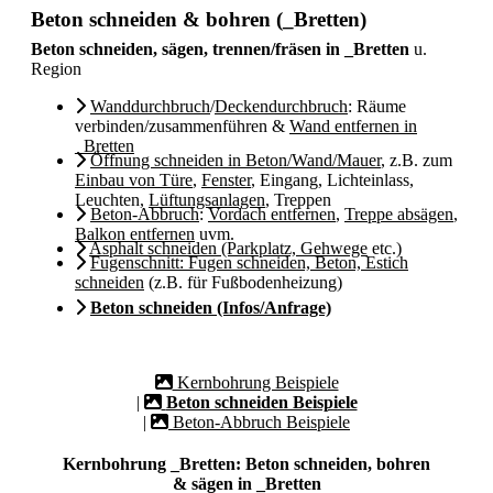
Beton schneiden & bohren (_Bretten)
Beton schneiden, sägen, trennen/fräsen in _Bretten
u.
Region
Wanddurchbruch
/
Deckendurchbruch
: Räume
verbinden/zusammenführen &
Wand entfernen in
_Bretten
Öffnung schneiden in Beton/Wand/Mauer
, z.B. zum
Einbau von Türe
,
Fenster
, Eingang, Lichteinlass,
Leuchten,
Lüftungsanlagen
, Treppen
Beton-Abbruch
:
Vordach entfernen
,
Treppe absägen
,
Balkon entfernen
uvm.
Asphalt schneiden (Parkplatz, Gehwege
etc.)
Fugenschnitt: Fugen schneiden, Beton, Estich
schneiden
(z.B. für Fußbodenheizung)
Beton schneiden (Infos/Anfrage)
Kernbohrung Beispiele
|
Beton schneiden Beispiele
|
Beton-Abbruch Beispiele
Kernbohrung _Bretten: Beton schneiden, bohren
& sägen in _Bretten