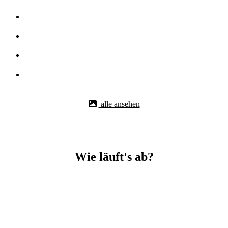
alle ansehen
Wie läuft's ab?
Betonbohr-Jobs in _Dotternhausen easy mit BBS Technik