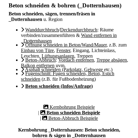
Beton schneiden & bohren (_Dotternhausen)
Beton schneiden, sägen, trennen/fräsen in
_Dotternhausen
u. Region
Wanddurchbruch
/
Deckendurchbruch
: Räume
verbinden/zusammenführen &
Wand entfernen in
_Dotternhausen
Öffnung schneiden in Beton/Wand/Mauer
, z.B. zum
Einbau von Türe
,
Fenster
, Eingang, Lichteinlass,
Leuchten,
Lüftungsanlagen
, Treppen
Beton-Abbruch
:
Vordach entfernen
,
Treppe absägen
,
Balkon entfernen
uvm.
Asphalt schneiden (Parkplatz, Gehwege
etc.)
Fugenschnitt: Fugen schneiden, Beton, Estich
schneiden
(z.B. für Fußbodenheizung)
Beton schneiden (Infos/Anfrage)
Kernbohrung Beispiele
|
Beton schneiden Beispiele
|
Beton-Abbruch Beispiele
Kernbohrung _Dotternhausen: Beton schneiden,
bohren & sägen in _Dotternhausen