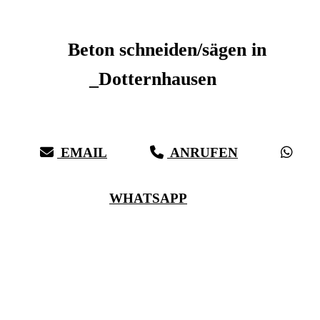
Beton schneiden _Dotternhausen
Beton schneiden/sägen in
_Dotternhausen
Sauberer Betonschnitt seit 27 Jahren für _Dotternhausen
EMAIL
ANRUFEN
WHATSAPP