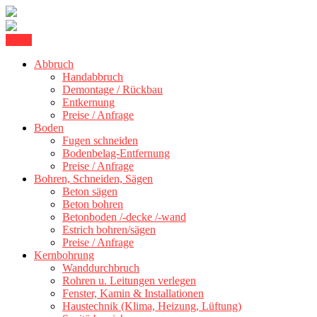
Skip
Menu
Kernbohrung Stuttgart, Beton schneiden, Beton Abbruch Stuttgart +
to
BBS Technik GmbH
300 km
Abbruch
content
Handabbruch
Demontage / Rückbau
Entkernung
Preise / Anfrage
Boden
Fugen schneiden
Bodenbelag-Entfernung
Preise / Anfrage
Bohren, Schneiden, Sägen
Beton sägen
Beton bohren
Betonboden /-decke /-wand
Estrich bohren/sägen
Preise / Anfrage
Kernbohrung
Wanddurchbruch
Rohren u. Leitungen verlegen
Fenster, Kamin & Installationen
Haustechnik (Klima, Heizung, Lüftung)