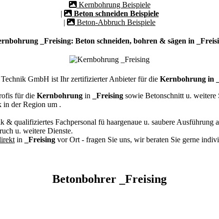
Kernbohrung Beispiele
|
Beton schneiden Beispiele
|
Beton-Abbruch Beispiele
rnbohrung _Freising: Beton schneiden, bohren & sägen in _Freis
echnik GmbH ist Ihr zertifizierter Anbieter für die
Kernbohrung in _
ofis für die
Kernbohrung
in
_Freising
sowie Betonschnitt u. weiter
k in der Region um
.
k & qualifiziertes Fachpersonal
fü haargenaue u. saubere Ausführung a
ch u. weitere Dienste.
irekt
in
_Freising
vor Ort - fragen Sie uns, wir beraten Sie gerne indi
Betonbohrer _Freising