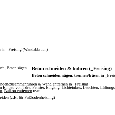
Beton schneiden & bohren (_Freising)
Beton schneiden, sägen, trennen/fräsen in _Frei
binden/zusammenführen &
Wand entfernen in _Freising
um
Einbau von Türe
,
Fenster
, Eingang, Lichteinlass, Leuchten,
Lüftungs
en
,
Balkon entfernen
uvm.
neiden
(z.B. für Fußbodenheizung)