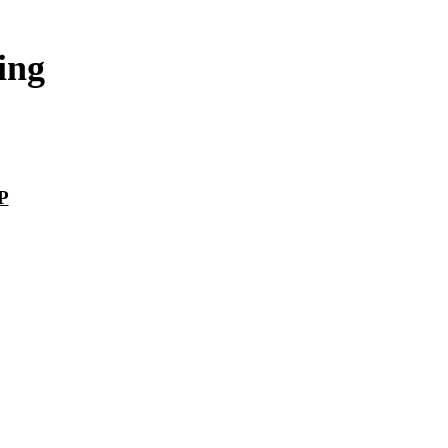
ing
P