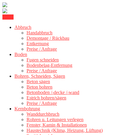
Skip
Menu
Kernbohrung Stuttgart, Beton schneiden, Beton Abbruch Stuttgart +
to
BBS Technik GmbH
Abbruch
content
Handabbruch
Demontage / Rückbau
Entkernung
Preise / Anfrage
Boden
Fugen schneiden
Bodenbelag-Entfernung
Preise / Anfrage
Bohren, Schneiden, Sägen
Beton sägen
Beton bohren
Betonboden /-decke /-wand
Estrich bohren/sägen
Preise / Anfrage
Kernbohrung
Wanddurchbruch
Rohren u. Leitungen verlegen
Fenster, Kamin & Installationen
Haustechnik (Klima, Heizung, Lüftung)