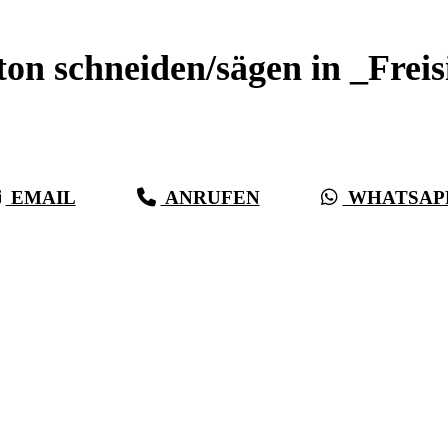
ton schneiden/sägen in _Freis
Sauberer Betonschnitt seit 27 Jahren für _Freising
EMAIL
ANRUFEN
WHATSAP