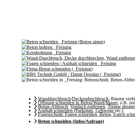
Wanddurchbruch
/
Deckendurchbruch
: Räume ver
Öffnung schneiden in Beton/Wand/Mauer
, z.B. z
Beton-Abbruch
:
Vordach entfernen
,
Treppe absäg
Asphalt schneiden (Parkplatz, Gehwege
etc.)
Fugenschnitt: Fugen schneiden, Beton, Estich sch
Beton schneiden (Infos/Anfrage)