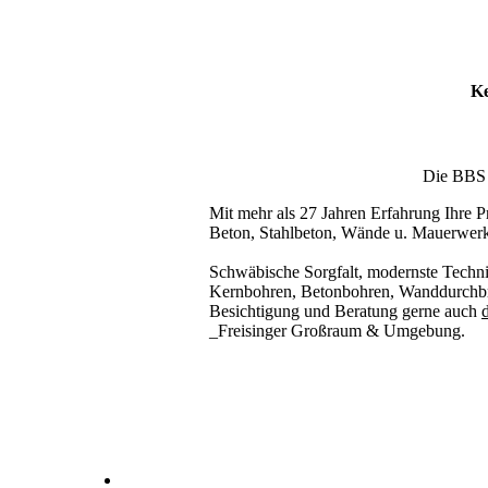
Ke
Die BBS T
Mit mehr als 27 Jahren Erfahrung Ihre Pr
Beton, Stahlbeton, Wände u. Mauerwer
Schwäbische Sorgfalt, modernste Techni
Kernbohren, Betonbohren, Wanddurchbru
Besichtigung und Beratung gerne auch
d
_Freisinger Großraum & Umgebung.
Kernbohrer & Betonschneider in _Freising