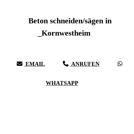
Beton schneiden _Kornwestheim
Beton schneiden/sägen in
_Kornwestheim
Sauberer Betonschnitt seit 27 Jahren für _Kornwestheim
EMAIL
ANRUFEN
WHATSAPP