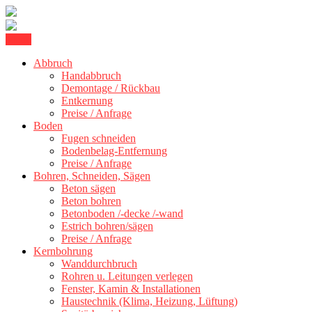
Skip
Menu
Kernbohrung Stuttgart, Beton schneiden, Beton Abbruch Stuttgart +
to
BBS Technik GmbH
300 km
Abbruch
content
Handabbruch
Demontage / Rückbau
Entkernung
Preise / Anfrage
Boden
Fugen schneiden
Bodenbelag-Entfernung
Preise / Anfrage
Bohren, Schneiden, Sägen
Beton sägen
Beton bohren
Betonboden /-decke /-wand
Estrich bohren/sägen
Preise / Anfrage
Kernbohrung
Wanddurchbruch
Rohren u. Leitungen verlegen
Fenster, Kamin & Installationen
Haustechnik (Klima, Heizung, Lüftung)