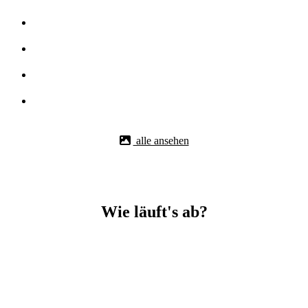
alle ansehen
Wie läuft's ab?
Betonbohr-Jobs in _Kornwestheim easy mit BBS Technik