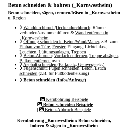
Beton schneiden & bohren (_Kornwestheim)
Beton schneiden, sägen, trennen/fräsen in _Kornwestheim
u. Region
Wanddurchbruch
/
Deckendurchbruch
: Räume
verbinden/zusammenführen &
Wand entfernen in
_Kornwestheim
Öffnung schneiden in Beton/Wand/Mauer
, z.B. zum
Einbau von Türe
,
Fenster
, Eingang, Lichteinlass,
Leuchten,
Lüftungsanlagen
, Treppen
Beton-Abbruch
:
Vordach entfernen
,
Treppe absägen
,
Balkon entfernen
uvm.
Asphalt schneiden (Parkplatz, Gehwege
etc.)
Fugenschnitt: Fugen schneiden, Beton, Estich
schneiden
(z.B. für Fußbodenheizung)
Beton schneiden (Infos/Anfrage)
Kernbohrung Beispiele
|
Beton schneiden Beispiele
|
Beton-Abbruch Beispiele
Kernbohrung _Kornwestheim: Beton schneiden,
bohren & sägen in _Kornwestheim