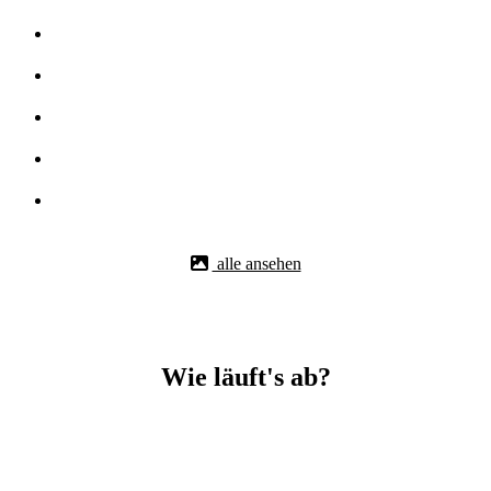
alle ansehen
Wie läuft's ab?
Betonbohr-Jobs in _Marbach Neckar easy mit BBS Technik