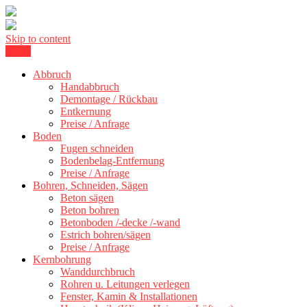
Skip to content
Menu
Kernbohrung Stuttgart, Beton schneiden, Beton Abbruch Stuttgart +
BBS Technik GmbH
300 km
Abbruch
Handabbruch
Demontage / Rückbau
Entkernung
Preise / Anfrage
Boden
Fugen schneiden
Bodenbelag-Entfernung
Preise / Anfrage
Bohren, Schneiden, Sägen
Beton sägen
Beton bohren
Betonboden /-decke /-wand
Estrich bohren/sägen
Preise / Anfrage
Kernbohrung
Wanddurchbruch
Rohren u. Leitungen verlegen
Fenster, Kamin & Installationen