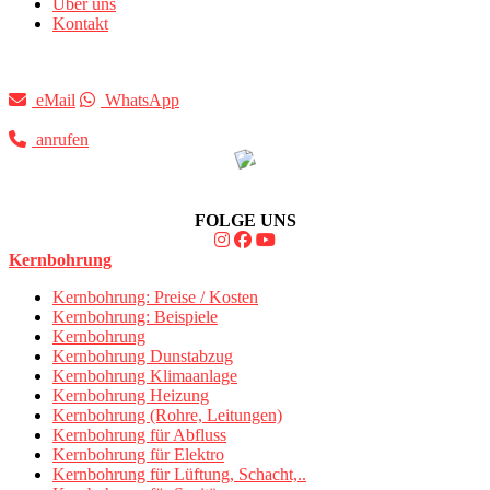
Über uns
Kontakt
eMail
WhatsApp
anrufen
FOLGE UNS
Kernbohrung
Kernbohrung: Preise / Kosten
Kernbohrung: Beispiele
Kernbohrung
Kernbohrung Dunstabzug
Kernbohrung Klimaanlage
Kernbohrung Heizung
Kernbohrung (Rohre, Leitungen)
Kernbohrung für Abfluss
Kernbohrung für Elektro
Kernbohrung für Lüftung, Schacht,..