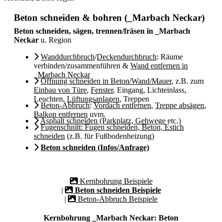
Beton schneiden & bohren (_Marbach Neckar)
Beton schneiden, sägen, trennen/fräsen in _Marbach
Neckar
u. Region
Wanddurchbruch
/
Deckendurchbruch
: Räume
verbinden/zusammenführen &
Wand entfernen in
_Marbach Neckar
Öffnung schneiden in Beton/Wand/Mauer
, z.B. zum
Einbau von Türe
,
Fenster
, Eingang, Lichteinlass,
Leuchten,
Lüftungsanlagen
, Treppen
Beton-Abbruch
:
Vordach entfernen
,
Treppe absägen
,
Balkon entfernen
uvm.
Asphalt schneiden (Parkplatz, Gehwege
etc.)
Fugenschnitt: Fugen schneiden, Beton, Estich
schneiden
(z.B. für Fußbodenheizung)
Beton schneiden (Infos/Anfrage)
Kernbohrung Beispiele
|
Beton schneiden Beispiele
|
Beton-Abbruch Beispiele
Kernbohrung _Marbach Neckar: Beton