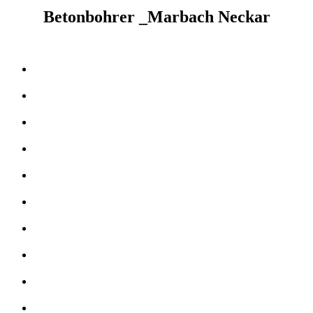
Betonbohrer _Marbach Neckar
Kernbohrer & Betonschneider in _Marbach Neckar