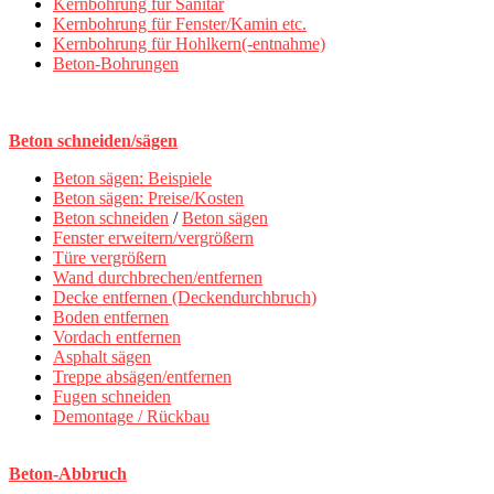
Kernbohrung für Sanitär
Kernbohrung für Fenster/Kamin etc.
Kernbohrung für Hohlkern(-entnahme)
Beton-Bohrungen
Beton schneiden/sägen
Beton sägen: Beispiele
Beton sägen: Preise/Kosten
Beton schneiden
/
Beton sägen
Fenster erweitern/vergrößern
Türe vergrößern
Wand durchbrechen/entfernen
Decke entfernen (Deckendurchbruch)
Boden entfernen
Vordach entfernen
Asphalt sägen
Treppe absägen/entfernen
Fugen schneiden
Demontage / Rückbau
Beton-Abbruch