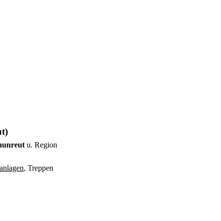
t)
raunreut
u. Region
anlagen
, Treppen