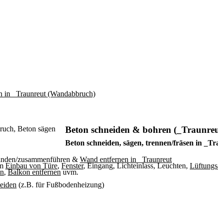
Beton schneiden & bohren (_Traunreu
Beton schneiden, sägen, trennen/fräsen in _T
binden/zusammenführen &
Wand entfernen in _Traunreut
um
Einbau von Türe
,
Fenster
, Eingang, Lichteinlass, Leuchten,
Lüftungs
en
,
Balkon entfernen
uvm.
neiden
(z.B. für Fußbodenheizung)