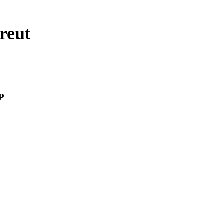
reut
P