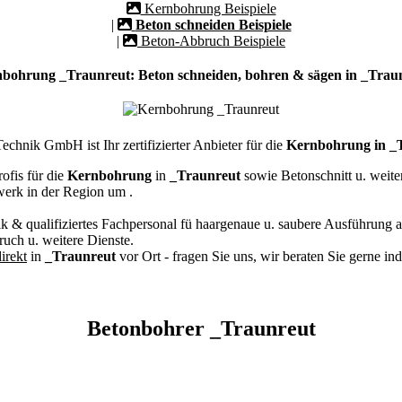
Kernbohrung Beispiele
|
Beton schneiden Beispiele
|
Beton-Abbruch Beispiele
bohrung _Traunreut: Beton schneiden, bohren & sägen in _Trau
chnik GmbH ist Ihr zertifizierter Anbieter für die
Kernbohrung in _
ofis für die
Kernbohrung
in
_Traunreut
sowie Betonschnitt u. weit
werk in der Region um
.
k & qualifiziertes Fachpersonal
fü haargenaue u. saubere Ausführung a
ch u. weitere Dienste.
irekt
in
_Traunreut
vor Ort - fragen Sie uns, wir beraten Sie gerne in
Betonbohrer _Traunreut