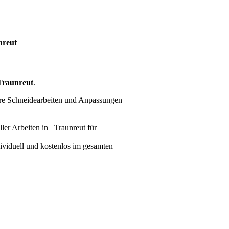
nreut
Traunreut
.
ere Schneidearbeiten und Anpassungen
ller Arbeiten
in _Traunreut für
dividuell und kostenlos im gesamten