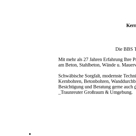
Kern
Die BBS Te
Mit mehr als 27 Jahren Erfahrung Ihre Pr
am Beton, Stahlbeton, Wände u. Mauer
Schwäbische Sorgfalt, modernste Techni
Kernbohren, Betonbohren, Wanddurchbru
Besichtigung und Beratung gerne auch
d
_Traunreuter Großraum & Umgebung.
Kernbohrer & Betonschneider in _Traunreut