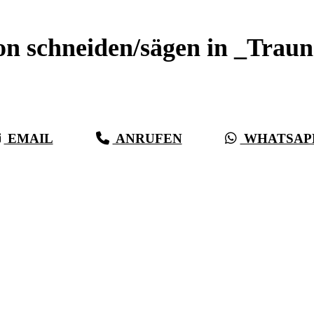
on schneiden/sägen in _Traun
Sauberer Betonschnitt seit 27 Jahren für _Traunreut
EMAIL
ANRUFEN
WHATSAP