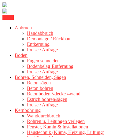
Skip
Menu
Kernbohrung Stuttgart, Beton schneiden, Beton Abbruch Stuttgart +
to
BBS Technik GmbH
Abbruch
content
Handabbruch
Demontage / Rückbau
Entkernung
Preise / Anfrage
Boden
Fugen schneiden
Bodenbelag-Entfernung
Preise / Anfrage
Bohren, Schneiden, Sägen
Beton sägen
Beton bohren
Betonboden /-decke /-wand
Estrich bohren/sägen
Preise / Anfrage
Kernbohrung
Wanddurchbruch
Rohren u. Leitungen verlegen
Fenster, Kamin & Installationen
Haustechnik (Klima, Heizung, Lüftung)