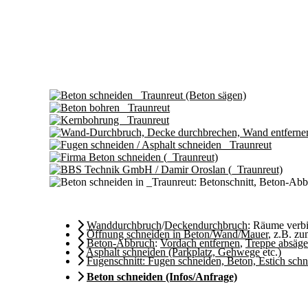
Wanddurchbruch
/
Deckendurchbruch
: Räume ver
Öffnung schneiden in Beton/Wand/Mauer
, z.B. z
Beton-Abbruch
:
Vordach entfernen
,
Treppe absäg
Asphalt schneiden (Parkplatz, Gehwege
etc.)
Fugenschnitt: Fugen schneiden, Beton, Estich sch
Beton schneiden (Infos/Anfrage)