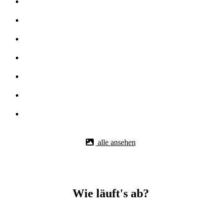
alle ansehen
Wie läuft's ab?
Betonbohr-Jobs in -Aichtal easy mit BBS Technik