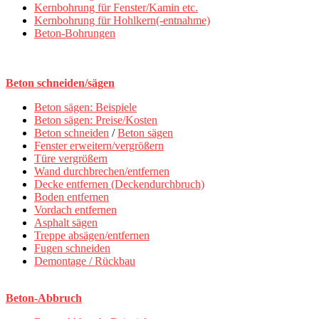
Kernbohrung für Fenster/Kamin etc.
Kernbohrung für Hohlkern(-entnahme)
Beton-Bohrungen
Beton schneiden/sägen
Beton sägen: Beispiele
Beton sägen: Preise/Kosten
Beton schneiden
/
Beton sägen
Fenster erweitern/vergrößern
Türe vergrößern
Wand durchbrechen/entfernen
Decke entfernen (Deckendurchbruch)
Boden entfernen
Vordach entfernen
Asphalt sägen
Treppe absägen/entfernen
Fugen schneiden
Demontage / Rückbau
Beton-Abbruch