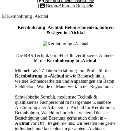
|
Beton schneiden Beispiele
|
Beton-Abbruch Beispiele
Kernbohrung -Aichtal: Beton schneiden, bohren
& sägen in -Aichtal
Die BBS Technik GmbH ist Ihr zertifizierter Anbieter
für die
Kernbohrung in -Aichtal
.
Mit mehr als 27 Jahren Erfahrung Ihre Profis für die
Kernbohrung
in
-Aichtal
sowie Betonschnitt u.
weitere Schneidearbeiten und Anpassungen am Beton,
Stahlbeton, Wände u. Mauerwerk in der Region um
.
Schwäbische Sorgfalt, modernste Technik &
qualifiziertes Fachpersonal
fü haargenaue u. saubere
Ausführung aller Arbeiten
in -Aichtal für Kernbohren,
Betonbohren, Wanddurchbruch u. weitere Dienste.
Besichtigung und Beratung gerne auch
direkt
in
-
Aichtal
vor Ort - fragen Sie uns, wir beraten Sie gerne
individuell und kostenlos im gesamten -Aichtaler