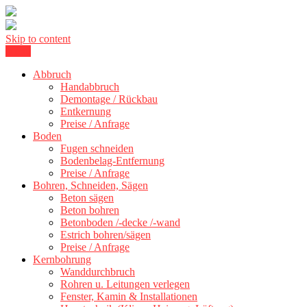
Skip to content
Menu
Kernbohrung Stuttgart, Beton schneiden, Beton Abbruch Stuttgart +
BBS Technik GmbH
300 km
Abbruch
Handabbruch
Demontage / Rückbau
Entkernung
Preise / Anfrage
Boden
Fugen schneiden
Bodenbelag-Entfernung
Preise / Anfrage
Bohren, Schneiden, Sägen
Beton sägen
Beton bohren
Betonboden /-decke /-wand
Estrich bohren/sägen
Preise / Anfrage
Kernbohrung
Wanddurchbruch
Rohren u. Leitungen verlegen
Fenster, Kamin & Installationen