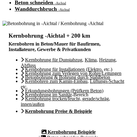
Beton schneiden
-Aichtal
Wanddurchbruch
-Aichtal
Kernbohrung -Aichtal + 200 km
Kernbohren in Beton/Mauer für Baufirmen,
Installateure, Gewerbe & Privatkunden
Kernbohrung für Dunstabzug
,
Klima
,
Heizung
,
Abfluss
Kernbohrung für Installationen (Elektro
, etc.)
Kernbohrung zum Verlegen von Rohre/Leitungen
Betonbohrung & Bohrung durch Stahlbeton
Kernbohren zum Kamin-Einbau
,
Lüftungs-Schacht
etc.
Erkundungsbohrungen (Prüfkern Beton)
Kernbohrung im Sanitär
-Bereich
Kernbohrung trocken/feucht, gerade/schräg,
innen/außen
Kernbohrung Preise & Beispiele
Kernbohrung Beispiele