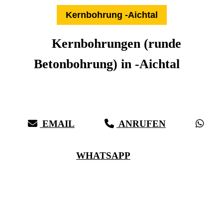
Kernbohrung -Aichtal
Kernbohrungen (runde
Betonbohrung) in -Aichtal
Expertise aus über 27 Jahren:
Die Kernbohr-Profis für -Aichtal & Umkreis
EMAIL
ANRUFEN
WHATSAPP
(0711) 518 60 336
(0176) 668 798 44