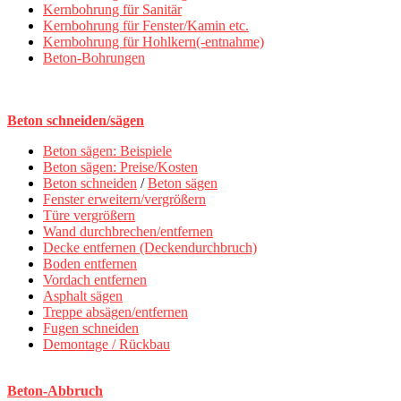
Kernbohrung für Sanitär
Kernbohrung für Fenster/Kamin etc.
Kernbohrung für Hohlkern(-entnahme)
Beton-Bohrungen
Beton schneiden/sägen
Beton sägen: Beispiele
Beton sägen: Preise/Kosten
Beton schneiden
/
Beton sägen
Fenster erweitern/vergrößern
Türe vergrößern
Wand durchbrechen/entfernen
Decke entfernen (Deckendurchbruch)
Boden entfernen
Vordach entfernen
Asphalt sägen
Treppe absägen/entfernen
Fugen schneiden
Demontage / Rückbau
Beton-Abbruch