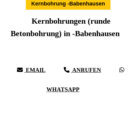
Kernbohrung -Babenhausen
Kernbohrungen (runde
Betonbohrung) in -Babenhausen
Expertise aus über 27 Jahren:
Die Kernbohr-Profis für -Babenhausen & Umkreis
EMAIL
ANRUFEN
WHATSAPP
(0711) 518 60 336
(0176) 668 798 44