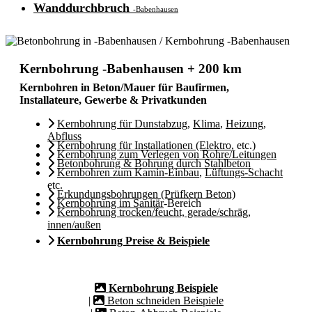
Wanddurchbruch
-Babenhausen
Kernbohrung -Babenhausen + 200 km
Kernbohren in Beton/Mauer für Baufirmen,
Installateure, Gewerbe & Privatkunden
Kernbohrung für Dunstabzug
,
Klima
,
Heizung
,
Abfluss
Kernbohrung für Installationen (Elektro
, etc.)
Kernbohrung zum Verlegen von Rohre/Leitungen
Betonbohrung & Bohrung durch Stahlbeton
Kernbohren zum Kamin-Einbau
,
Lüftungs-Schacht
etc.
Erkundungsbohrungen (Prüfkern Beton)
Kernbohrung im Sanitär
-Bereich
Kernbohrung trocken/feucht, gerade/schräg,
innen/außen
Kernbohrung Preise & Beispiele
Kernbohrung Beispiele
|
Beton schneiden Beispiele