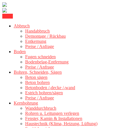
Skip
Menu
Kernbohrung Stuttgart, Beton schneiden, Beton Abbruch Stuttgart +
to
BBS Technik GmbH
300 km
Abbruch
content
Handabbruch
Demontage / Rückbau
Entkernung
Preise / Anfrage
Boden
Fugen schneiden
Bodenbelag-Entfernung
Preise / Anfrage
Bohren, Schneiden, Sägen
Beton sägen
Beton bohren
Betonboden /-decke /-wand
Estrich bohren/sägen
Preise / Anfrage
Kernbohrung
Wanddurchbruch
Rohren u. Leitungen verlegen
Fenster, Kamin & Installationen
Haustechnik (Klima, Heizung, Lüftung)