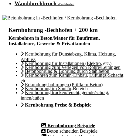
Wanddurchbruch
-Bechhofen
Kernbohrung -Bechhofen + 200 km
Kernbohren in Beton/Mauer für Baufirmen,
Installateure, Gewerbe & Privatkunden
Kernbohrung für Dunstabzug
,
Klima
,
Heizung
,
Abfluss
Kernbohrung für Installationen (Elektro
, etc.)
Kernbohrung zum Verlegen von Rohre/Leitungen
Betonbohrung & Bohrung durch Stahlbeton
Kernbohren zum Kamin-Einbau
,
Lüftungs-Schacht
etc.
Erkundungsbohrungen (Prüfkern Beton)
Kernbohrung im Sanitär
-Bereich
Kernbohrung trocken/feucht, gerade/schräg,
innen/außen
Kernbohrung Preise & Beispiele
Kernbohrung Beispiele
|
Beton schneiden Beispiele