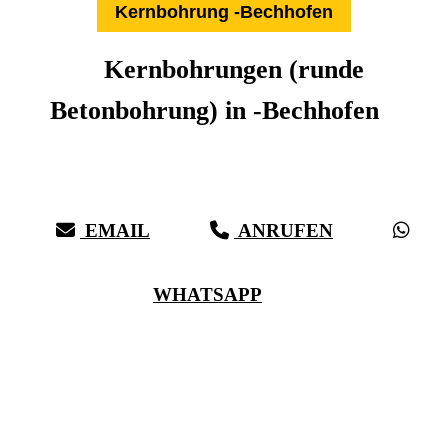
Kernbohrung -Bechhofen
Kernbohrungen (runde
Betonbohrung) in -Bechhofen
Expertise aus über 27 Jahren:
Die Kernbohr-Profis für -Bechhofen & Umkreis
EMAIL
ANRUFEN
WHATSAPP
(0711) 518 60 336
(0176) 668 798 44