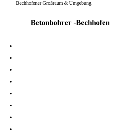
Bechhofener Großraum & Umgebung.
Betonbohrer -Bechhofen
Kernbohrer & Betonschneider in -Bechhofen