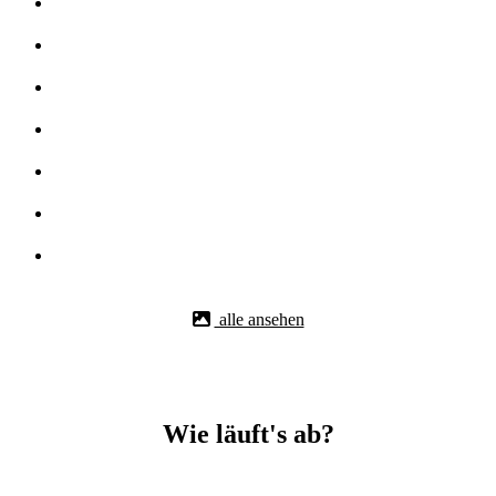
alle ansehen
Wie läuft's ab?
Betonbohr-Jobs in -Bechhofen easy mit BBS Technik