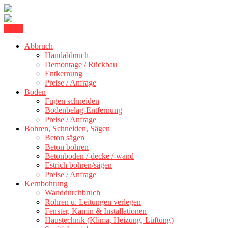
Skip
Menu
Kernbohrung Stuttgart, Beton schneiden, Beton Abbruch Stuttgart +
to
BBS Technik GmbH
300 km
Abbruch
content
Handabbruch
Demontage / Rückbau
Entkernung
Preise / Anfrage
Boden
Fugen schneiden
Bodenbelag-Entfernung
Preise / Anfrage
Bohren, Schneiden, Sägen
Beton sägen
Beton bohren
Betonboden /-decke /-wand
Estrich bohren/sägen
Preise / Anfrage
Kernbohrung
Wanddurchbruch
Rohren u. Leitungen verlegen
Fenster, Kamin & Installationen
Haustechnik (Klima, Heizung, Lüftung)