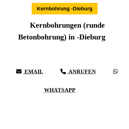
Kernbohrung -Dieburg
Kernbohrungen (runde
Betonbohrung) in -Dieburg
Expertise aus über 27 Jahren:
Die Kernbohr-Profis für -Dieburg & Umkreis
EMAIL
ANRUFEN
WHATSAPP
(0711) 518 60 336
(0176) 668 798 44