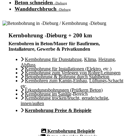
Beton schneiden
-Dieburg
Wanddurchbruch
-Dieburg
Kernbohrung -Dieburg + 200 km
Kernbohren in Beton/Mauer für Baufirmen,
Installateure, Gewerbe & Privatkunden
Kernbohrung für Dunstabzug
,
Klima
,
Heizung
,
Abfluss
Kernbohrung für Installationen (Elektro
, etc.)
Kernbohrung zum Verlegen von Rohre/Leitungen
Betonbohrung & Bohrung durch Stahlbeton
Kernbohren zum Kamin-Einbau
,
Lüftungs-Schacht
etc.
Erkundungsbohrungen (Prüfkern Beton)
Kernbohrung im Sanitär
-Bereich
Kernbohrung trocken/feucht, gerade/schräg,
innen/außen
Kernbohrung Preise & Beispiele
Kernbohrung Beispiele