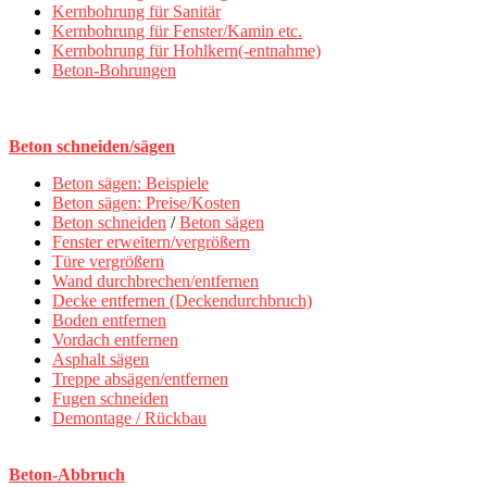
Kernbohrung für Sanitär
Kernbohrung für Fenster/Kamin etc.
Kernbohrung für Hohlkern(-entnahme)
Beton-Bohrungen
Beton schneiden/sägen
Beton sägen: Beispiele
Beton sägen: Preise/Kosten
Beton schneiden
/
Beton sägen
Fenster erweitern/vergrößern
Türe vergrößern
Wand durchbrechen/entfernen
Decke entfernen (Deckendurchbruch)
Boden entfernen
Vordach entfernen
Asphalt sägen
Treppe absägen/entfernen
Fugen schneiden
Demontage / Rückbau
Beton-Abbruch