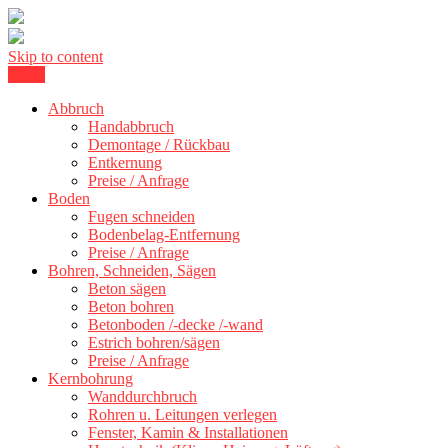
Skip to content
Menu
Kernbohrung Stuttgart, Beton schneiden, Beton Abbruch Stuttgart +
BBS Technik GmbH
300 km
Abbruch
Handabbruch
Demontage / Rückbau
Entkernung
Preise / Anfrage
Boden
Fugen schneiden
Bodenbelag-Entfernung
Preise / Anfrage
Bohren, Schneiden, Sägen
Beton sägen
Beton bohren
Betonboden /-decke /-wand
Estrich bohren/sägen
Preise / Anfrage
Kernbohrung
Wanddurchbruch
Rohren u. Leitungen verlegen
Fenster, Kamin & Installationen