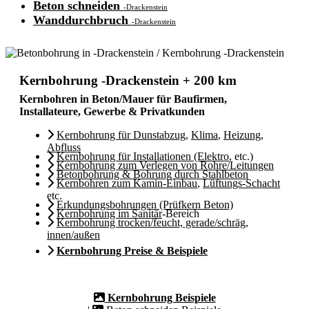
Beton schneiden
-Drackenstein
Wanddurchbruch
-Drackenstein
Kernbohrung -Drackenstein + 200 km
Kernbohren in Beton/Mauer für Baufirmen,
Installateure, Gewerbe & Privatkunden
Kernbohrung für Dunstabzug
,
Klima
,
Heizung
,
Abfluss
Kernbohrung für Installationen (Elektro
, etc.)
Kernbohrung zum Verlegen von Rohre/Leitungen
Betonbohrung & Bohrung durch Stahlbeton
Kernbohren zum Kamin-Einbau
,
Lüftungs-Schacht
etc.
Erkundungsbohrungen (Prüfkern Beton)
Kernbohrung im Sanitär
-Bereich
Kernbohrung trocken/feucht, gerade/schräg,
innen/außen
Kernbohrung Preise & Beispiele
Kernbohrung Beispiele