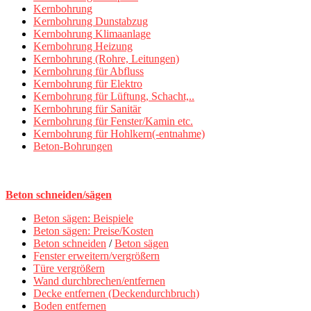
Kernbohrung
Kernbohrung Dunstabzug
Kernbohrung Klimaanlage
Kernbohrung Heizung
Kernbohrung (Rohre, Leitungen)
Kernbohrung für Abfluss
Kernbohrung für Elektro
Kernbohrung für Lüftung, Schacht,..
Kernbohrung für Sanitär
Kernbohrung für Fenster/Kamin etc.
Kernbohrung für Hohlkern(-entnahme)
Beton-Bohrungen
Beton schneiden/sägen
Beton sägen: Beispiele
Beton sägen: Preise/Kosten
Beton schneiden
/
Beton sägen
Fenster erweitern/vergrößern
Türe vergrößern
Wand durchbrechen/entfernen
Decke entfernen (Deckendurchbruch)
Boden entfernen