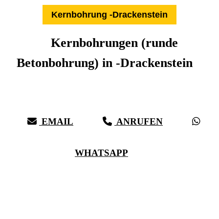
Kernbohrung -Drackenstein
Kernbohrungen (runde
Betonbohrung) in -Drackenstein
Expertise aus über 27 Jahren:
Die Kernbohr-Profis für -Drackenstein & Umkreis
EMAIL
ANRUFEN
WHATSAPP
(0711) 518 60 336
(0176) 668 798 44