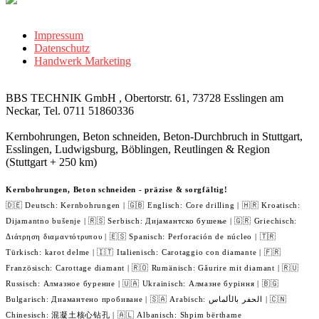
Impressum
Datenschutz
Handwerk Marketing
BBS TECHNIK GmbH , Obertorstr. 61, 73728 Esslingen am
Neckar, Tel. 0711 51860336
Kernbohrungen, Beton schneiden, Beton-Durchbruch in Stuttgart,
Esslingen, Ludwigsburg, Böblingen, Reutlingen & Region
(Stuttgart + 250 km)
Kernbohrungen, Beton schneiden - präzise & sorgfältig!
🇩🇪 Deutsch: Kernbohrungen | 🇬🇧 Englisch: Core drilling | 🇭🇷 Kroatisch:
Dijamantno bušenje | 🇷🇸 Serbisch: Дијамантско бушење | 🇬🇷 Griechisch:
Διάτρηση διαμαντότρυπου | 🇪🇸 Spanisch: Perforación de núcleo | 🇹🇷
Türkisch: karot delme | 🇮🇹 Italienisch: Carotaggio con diamante | 🇫🇷
Französisch: Carottage diamant | 🇷🇴 Rumänisch: Găurire mit diamant | 🇷🇺
Russisch: Алмазное бурение | 🇺🇦 Ukrainisch: Алмазне буріння | 🇧🇬
Bulgarisch: Диамантено пробиване | 🇸🇦 Arabisch: الحفر بالألماس | 🇨🇳
Chinesisch: 混凝土核心钻孔 | 🇦🇱 Albanisch: Shpim bërthame