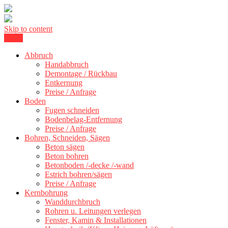
Skip to content
Menu
Kernbohrung Stuttgart, Beton schneiden, Beton Abbruch Stuttgart +
BBS Technik GmbH
300 km
Abbruch
Handabbruch
Demontage / Rückbau
Entkernung
Preise / Anfrage
Boden
Fugen schneiden
Bodenbelag-Entfernung
Preise / Anfrage
Bohren, Schneiden, Sägen
Beton sägen
Beton bohren
Betonboden /-decke /-wand
Estrich bohren/sägen
Preise / Anfrage
Kernbohrung
Wanddurchbruch
Rohren u. Leitungen verlegen
Fenster, Kamin & Installationen