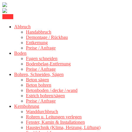
Skip
Menu
Kernbohrung Stuttgart, Beton schneiden, Beton Abbruch Stuttgart +
to
BBS Technik GmbH
Abbruch
content
Handabbruch
Demontage / Rückbau
Entkernung
Preise / Anfrage
Boden
Fugen schneiden
Bodenbelag-Entfernung
Preise / Anfrage
Bohren, Schneiden, Sägen
Beton sägen
Beton bohren
Betonboden /-decke /-wand
Estrich bohren/sägen
Preise / Anfrage
Kernbohrung
Wanddurchbruch
Rohren u. Leitungen verlegen
Fenster, Kamin & Installationen
Haustechnik (Klima, Heizung, Lüftung)