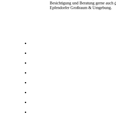
Besichtigung und Beratung gerne auch
d
Epfendorfer Großraum & Umgebung.
Kernbohrer & Betonschneider in -Epfendorf