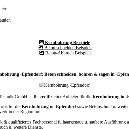
t
etc.
/außen
Kernbohrung Beispiele
|
Beton schneiden Beispiele
|
Beton-Abbruch Beispiele
nbohrung -Epfendorf: Beton schneiden, bohren & sägen in -Epfen
chnik GmbH ist Ihr zertifizierter Anbieter für die
Kernbohrung in -
ofis für die
Kernbohrung
in
-Epfendorf
sowie Betonschnitt u. weite
werk in der Region um
.
k & qualifiziertes Fachpersonal
fü haargenaue u. saubere Ausführung a
ch u. weitere Dienste.