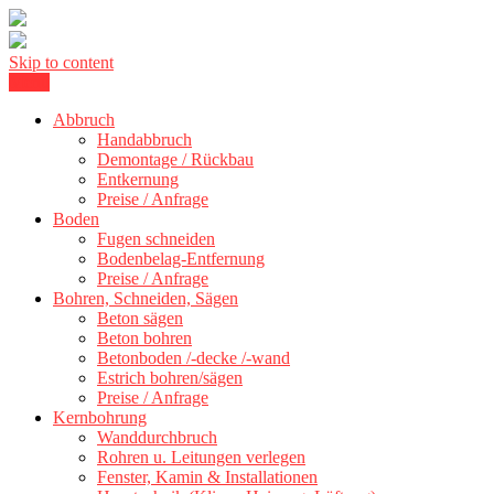
Skip to content
Menu
Kernbohrung Stuttgart, Beton schneiden, Beton Abbruch Stuttgart +
BBS Technik GmbH
300 km
Abbruch
Handabbruch
Demontage / Rückbau
Entkernung
Preise / Anfrage
Boden
Fugen schneiden
Bodenbelag-Entfernung
Preise / Anfrage
Bohren, Schneiden, Sägen
Beton sägen
Beton bohren
Betonboden /-decke /-wand
Estrich bohren/sägen
Preise / Anfrage
Kernbohrung
Wanddurchbruch
Rohren u. Leitungen verlegen
Fenster, Kamin & Installationen