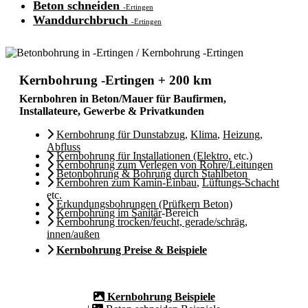
Beton schneiden
-Ertingen
Wanddurchbruch
-Ertingen
Kernbohrung -Ertingen + 200 km
Kernbohren in Beton/Mauer für Baufirmen,
Installateure, Gewerbe & Privatkunden
Kernbohrung für Dunstabzug
,
Klima
,
Heizung
,
Abfluss
Kernbohrung für Installationen (Elektro
, etc.)
Kernbohrung zum Verlegen von Rohre/Leitungen
Betonbohrung & Bohrung durch Stahlbeton
Kernbohren zum Kamin-Einbau
,
Lüftungs-Schacht
etc.
Erkundungsbohrungen (Prüfkern Beton)
Kernbohrung im Sanitär
-Bereich
Kernbohrung trocken/feucht, gerade/schräg,
innen/außen
Kernbohrung Preise & Beispiele
Kernbohrung Beispiele