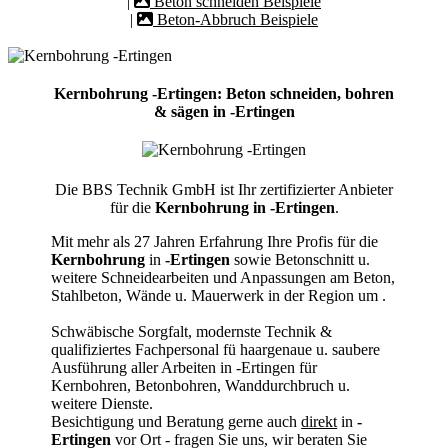
|
Beton schneiden Beispiele
|
Beton-Abbruch Beispiele
Kernbohrung -Ertingen: Beton schneiden, bohren
& sägen in -Ertingen
Die BBS Technik GmbH ist Ihr zertifizierter Anbieter
für die
Kernbohrung in -Ertingen
.
Mit mehr als 27 Jahren Erfahrung Ihre Profis für die
Kernbohrung
in
-Ertingen
sowie Betonschnitt u.
weitere Schneidearbeiten und Anpassungen am Beton,
Stahlbeton, Wände u. Mauerwerk in der Region um
.
Schwäbische Sorgfalt, modernste Technik &
qualifiziertes Fachpersonal
fü haargenaue u. saubere
Ausführung aller Arbeiten
in -Ertingen für
Kernbohren, Betonbohren, Wanddurchbruch u.
weitere Dienste.
Besichtigung und Beratung gerne auch
direkt
in
-
Ertingen
vor Ort - fragen Sie uns, wir beraten Sie