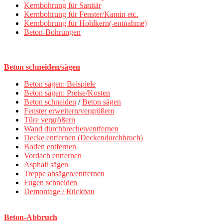
Kernbohrung für Sanitär
Kernbohrung für Fenster/Kamin etc.
Kernbohrung für Hohlkern(-entnahme)
Beton-Bohrungen
Beton schneiden/sägen
Beton sägen: Beispiele
Beton sägen: Preise/Kosten
Beton schneiden
/
Beton sägen
Fenster erweitern/vergrößern
Türe vergrößern
Wand durchbrechen/entfernen
Decke entfernen (Deckendurchbruch)
Boden entfernen
Vordach entfernen
Asphalt sägen
Treppe absägen/entfernen
Fugen schneiden
Demontage / Rückbau
Beton-Abbruch