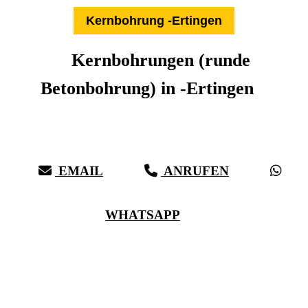
Kernbohrung -Ertingen
Kernbohrungen (runde
Betonbohrung) in -Ertingen
Expertise aus über 27 Jahren:
Die Kernbohr-Profis für -Ertingen & Umkreis
EMAIL
ANRUFEN
WHATSAPP
(0711) 518 60 336
(0176) 668 798 44