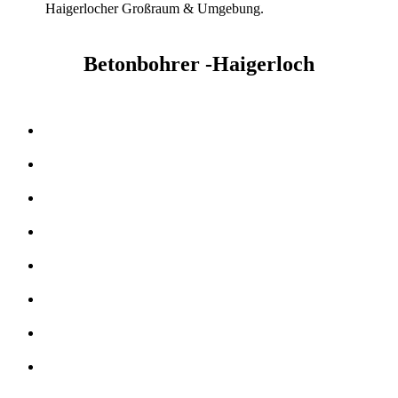
Haigerlocher Großraum & Umgebung.
Betonbohrer -Haigerloch
Kernbohrer & Betonschneider in -Haigerloch