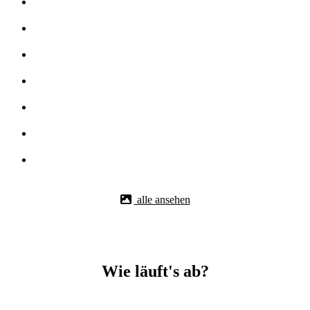
alle ansehen
Wie läuft's ab?
Betonbohr-Jobs in -Haigerloch easy mit BBS Technik