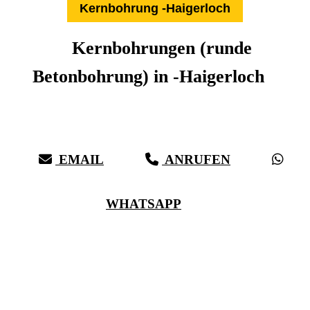
Kernbohrung -Haigerloch
Kernbohrungen (runde
Betonbohrung) in -Haigerloch
Expertise aus über 27 Jahren:
Die Kernbohr-Profis für -Haigerloch & Umkreis
EMAIL
ANRUFEN
WHATSAPP
(0711) 518 60 336
(0176) 668 798 44