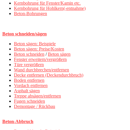
Kernbohrung für Fenster/Kamin etc.
Kernbohrung für Hohlkern(-entnahme)
Beton-Bohrungen
Beton schneiden/sägen
Beton sägen: Beispiele
Beton sägen: Preise/Kosten
Beton schneiden
/
Beton sägen
Fenster erweitern/vergrößern
Türe vergrößern
Wand durchbrechen/entfernen
Decke entfernen (Deckendurchbruch)
Boden entfernen
Vordach entfernen
Asphalt sägen
Treppe absägen/entfernen
Fugen schneiden
Demontage / Rückbau
Beton-Abbruch