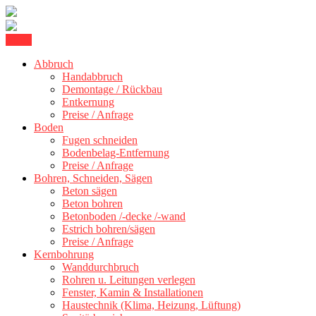
Skip
Menu
Kernbohrung Stuttgart, Beton schneiden, Beton Abbruch Stuttgart +
to
BBS Technik GmbH
300 km
Abbruch
content
Handabbruch
Demontage / Rückbau
Entkernung
Preise / Anfrage
Boden
Fugen schneiden
Bodenbelag-Entfernung
Preise / Anfrage
Bohren, Schneiden, Sägen
Beton sägen
Beton bohren
Betonboden /-decke /-wand
Estrich bohren/sägen
Preise / Anfrage
Kernbohrung
Wanddurchbruch
Rohren u. Leitungen verlegen
Fenster, Kamin & Installationen
Haustechnik (Klima, Heizung, Lüftung)