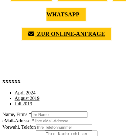
WHATSAPP
ZUR ONLINE-ANFRAGE
(0711) 518 60 336
(0176) 668 798 44
xxxxxx
April 2024
August 2019
Juli 2019
Name, Firma
*
eMail-Adresse
*
Vorwahl, Telefon