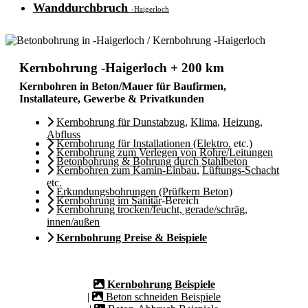
Wanddurchbruch
-Haigerloch
Kernbohrung -Haigerloch + 200 km
Kernbohren in Beton/Mauer für Baufirmen,
Installateure, Gewerbe & Privatkunden
Kernbohrung für Dunstabzug
,
Klima
,
Heizung
,
Abfluss
Kernbohrung für Installationen (Elektro
, etc.)
Kernbohrung zum Verlegen von Rohre/Leitungen
Betonbohrung & Bohrung durch Stahlbeton
Kernbohren zum Kamin-Einbau
,
Lüftungs-Schacht
etc.
Erkundungsbohrungen (Prüfkern Beton)
Kernbohrung im Sanitär
-Bereich
Kernbohrung trocken/feucht, gerade/schräg,
innen/außen
Kernbohrung Preise & Beispiele
Kernbohrung Beispiele
|
Beton schneiden Beispiele