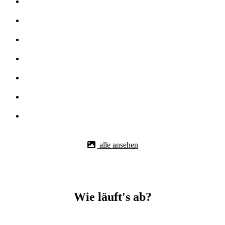
alle ansehen
Wie läuft's ab?
Betonbohr-Jobs in -Pohlheim easy mit BBS Technik