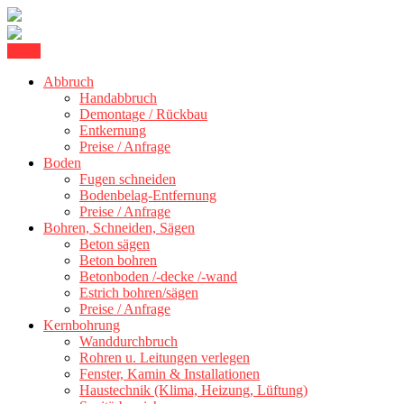
Skip
Menu
Kernbohrung Stuttgart, Beton schneiden, Beton Abbruch Stuttgart +
to
BBS Technik GmbH
300 km
Abbruch
content
Handabbruch
Demontage / Rückbau
Entkernung
Preise / Anfrage
Boden
Fugen schneiden
Bodenbelag-Entfernung
Preise / Anfrage
Bohren, Schneiden, Sägen
Beton sägen
Beton bohren
Betonboden /-decke /-wand
Estrich bohren/sägen
Preise / Anfrage
Kernbohrung
Wanddurchbruch
Rohren u. Leitungen verlegen
Fenster, Kamin & Installationen
Haustechnik (Klima, Heizung, Lüftung)