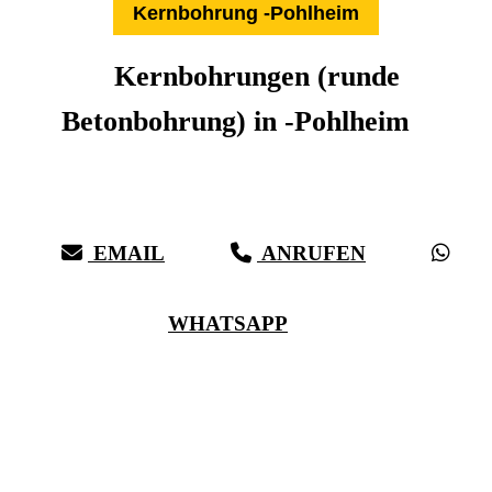
Kernbohrung -Pohlheim
Kernbohrungen (runde
Betonbohrung) in -Pohlheim
Expertise aus über 27 Jahren:
Die Kernbohr-Profis für -Pohlheim & Umkreis
EMAIL
ANRUFEN
WHATSAPP
(0711) 518 60 336
(0176) 668 798 44