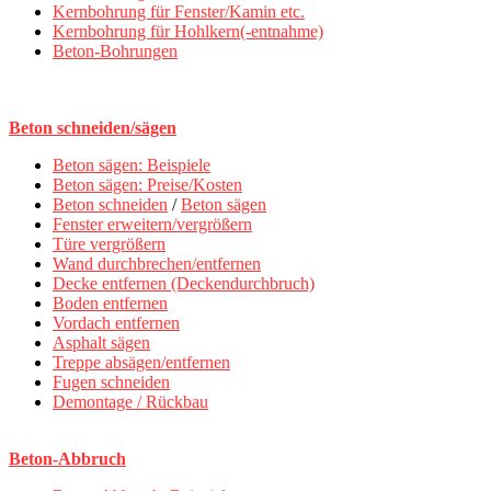
Kernbohrung für Fenster/Kamin etc.
Kernbohrung für Hohlkern(-entnahme)
Beton-Bohrungen
Beton schneiden/sägen
Beton sägen: Beispiele
Beton sägen: Preise/Kosten
Beton schneiden
/
Beton sägen
Fenster erweitern/vergrößern
Türe vergrößern
Wand durchbrechen/entfernen
Decke entfernen (Deckendurchbruch)
Boden entfernen
Vordach entfernen
Asphalt sägen
Treppe absägen/entfernen
Fugen schneiden
Demontage / Rückbau
Beton-Abbruch