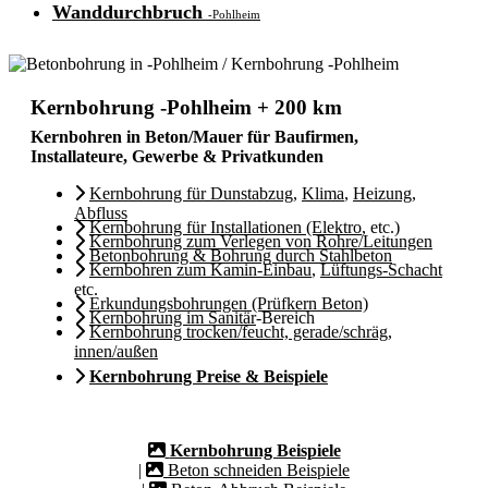
Wanddurchbruch
-Pohlheim
Kernbohrung -Pohlheim + 200 km
Kernbohren in Beton/Mauer für Baufirmen,
Installateure, Gewerbe & Privatkunden
Kernbohrung für Dunstabzug
,
Klima
,
Heizung
,
Abfluss
Kernbohrung für Installationen (Elektro
, etc.)
Kernbohrung zum Verlegen von Rohre/Leitungen
Betonbohrung & Bohrung durch Stahlbeton
Kernbohren zum Kamin-Einbau
,
Lüftungs-Schacht
etc.
Erkundungsbohrungen (Prüfkern Beton)
Kernbohrung im Sanitär
-Bereich
Kernbohrung trocken/feucht, gerade/schräg,
innen/außen
Kernbohrung Preise & Beispiele
Kernbohrung Beispiele
|
Beton schneiden Beispiele