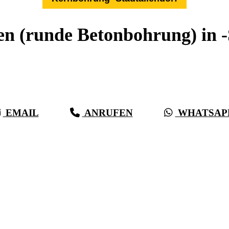
 (runde Betonbohrung) in -
Expertise aus über 27 Jahren:
Die Kernbohr-Profis für -Stadtallendorf & Umkreis
EMAIL
ANRUFEN
WHATSAP
(0711) 518 60 336
(0176) 668 798 44