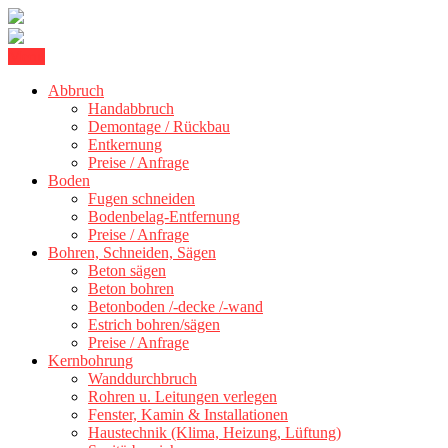
Skip
Menu
Kernbohrung Stuttgart, Beton schneiden, Beton Abbruch Stuttgart +
to
BBS Technik GmbH
Abbruch
content
Handabbruch
Demontage / Rückbau
Entkernung
Preise / Anfrage
Boden
Fugen schneiden
Bodenbelag-Entfernung
Preise / Anfrage
Bohren, Schneiden, Sägen
Beton sägen
Beton bohren
Betonboden /-decke /-wand
Estrich bohren/sägen
Preise / Anfrage
Kernbohrung
Wanddurchbruch
Rohren u. Leitungen verlegen
Fenster, Kamin & Installationen
Haustechnik (Klima, Heizung, Lüftung)