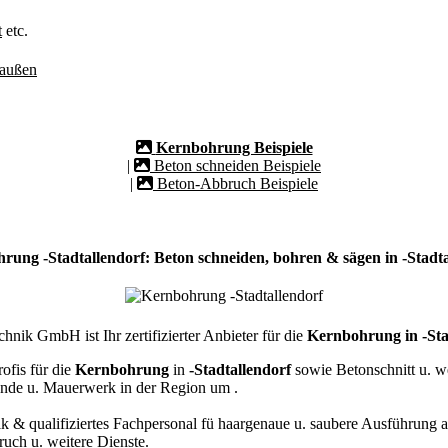
t
etc.
/außen
Kernbohrung Beispiele
|
Beton schneiden Beispiele
|
Beton-Abbruch Beispiele
rung -Stadtallendorf: Beton schneiden, bohren & sägen in -Stadta
nik GmbH ist Ihr zertifizierter Anbieter für die
Kernbohrung in -Sta
ofis für die
Kernbohrung
in
-Stadtallendorf
sowie Betonschnitt u. w
nde u. Mauerwerk in der Region um
.
k & qualifiziertes Fachpersonal
fü haargenaue u. saubere Ausführung a
ch u. weitere Dienste.