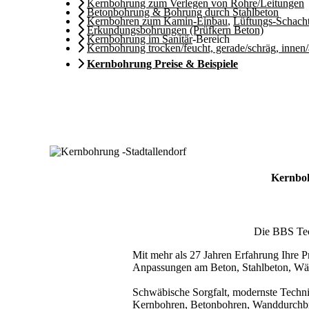
Kernbohrung zum Verlegen von Rohre/Leitungen
Betonbohrung & Bohrung durch Stahlbeton
Kernbohren zum Kamin-Einbau
,
Lüftungs-Schach
Erkundungsbohrungen (Prüfkern Beton)
Kernbohrung im Sanitär
-Bereich
Kernbohrung trocken/feucht, gerade/schräg, innen
Kernbohrung Preise & Beispiele
Kernboh
Die BBS Tech
Mit mehr als 27 Jahren Erfahrung Ihre Pr
Anpassungen am Beton, Stahlbeton, Wä
Schwäbische Sorgfalt, modernste Techni
Kernbohren, Betonbohren, Wanddurchbru