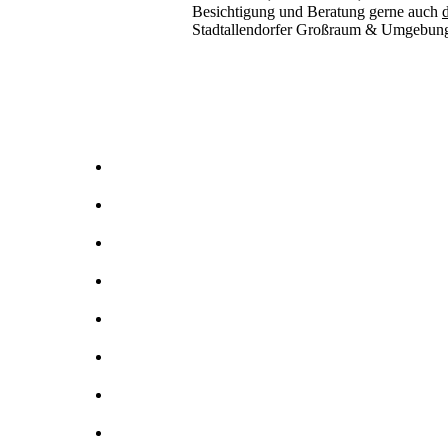
Besichtigung und Beratung gerne auch
d
Stadtallendorfer Großraum & Umgebun
Kernbohrer & Betonschneider in -Stadtallendorf