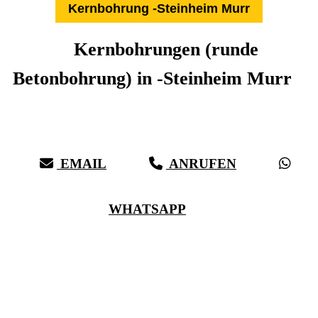
Kernbohrung -Steinheim Murr
Kernbohrungen (runde
Betonbohrung) in -Steinheim Murr
Expertise aus über 27 Jahren:
Die Kernbohr-Profis für -Steinheim Murr & Umkreis
EMAIL
ANRUFEN
WHATSAPP
(0711) 518 60 336
(0176) 668 798 44