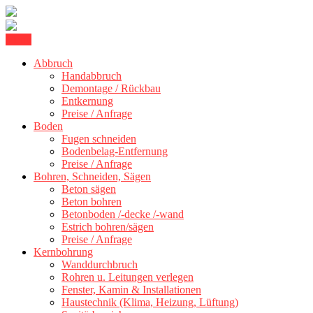
Skip
Menu
Kernbohrung Stuttgart, Beton schneiden, Beton Abbruch Stuttgart +
to
BBS Technik GmbH
300 km
Abbruch
content
Handabbruch
Demontage / Rückbau
Entkernung
Preise / Anfrage
Boden
Fugen schneiden
Bodenbelag-Entfernung
Preise / Anfrage
Bohren, Schneiden, Sägen
Beton sägen
Beton bohren
Betonboden /-decke /-wand
Estrich bohren/sägen
Preise / Anfrage
Kernbohrung
Wanddurchbruch
Rohren u. Leitungen verlegen
Fenster, Kamin & Installationen
Haustechnik (Klima, Heizung, Lüftung)