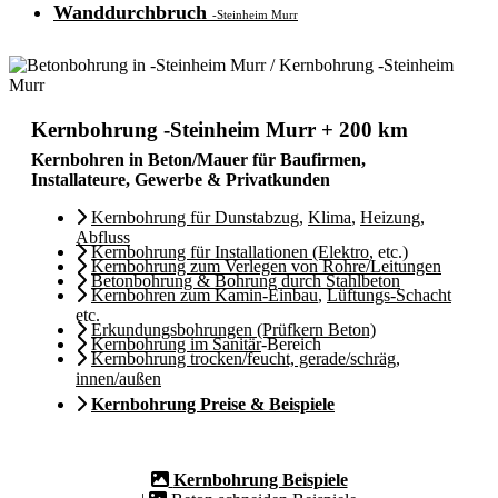
Wanddurchbruch
-Steinheim Murr
Kernbohrung -Steinheim Murr + 200 km
Kernbohren in Beton/Mauer für Baufirmen,
Installateure, Gewerbe & Privatkunden
Kernbohrung für Dunstabzug
,
Klima
,
Heizung
,
Abfluss
Kernbohrung für Installationen (Elektro
, etc.)
Kernbohrung zum Verlegen von Rohre/Leitungen
Betonbohrung & Bohrung durch Stahlbeton
Kernbohren zum Kamin-Einbau
,
Lüftungs-Schacht
etc.
Erkundungsbohrungen (Prüfkern Beton)
Kernbohrung im Sanitär
-Bereich
Kernbohrung trocken/feucht, gerade/schräg,
innen/außen
Kernbohrung Preise & Beispiele
Kernbohrung Beispiele