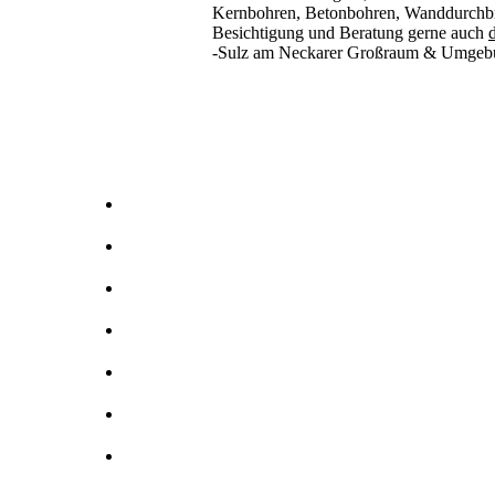
Kernbohren, Betonbohren, Wanddurchbru
Besichtigung und Beratung gerne auch
d
-Sulz am Neckarer Großraum & Umgeb
Kernbohrer & Betonschneider in -Sulz am Neckar