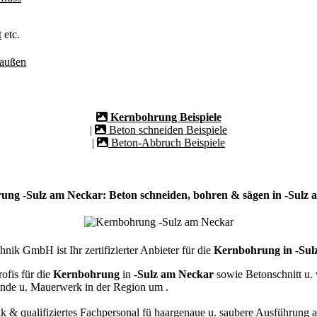
t
etc.
/außen
Kernbohrung Beispiele
|
Beton schneiden Beispiele
|
Beton-Abbruch Beispiele
ng -Sulz am Neckar: Beton schneiden, bohren & sägen in -Sulz
ik GmbH ist Ihr zertifizierter Anbieter für die
Kernbohrung in -Sul
ofis für die
Kernbohrung
in
-Sulz am Neckar
sowie Betonschnitt u. 
nde u. Mauerwerk in der Region um
.
k & qualifiziertes Fachpersonal
fü haargenaue u. saubere Ausführung a