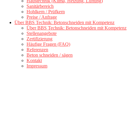
Haustechnik (Klima, Heizung, Lüftung)
Sanitärbereich
Hohlkern / Prüfkern
Preise / Anfrage
Über BBS Technik: Betonschneiden mit Kompetenz
Über BBS Technik: Betonschneiden mit Kompetenz
Stellenangebote
Zertifizierung
Häufige Fragen (FAQ)
Referenzen
Beton schneiden / sägen
Kontakt
Impressum