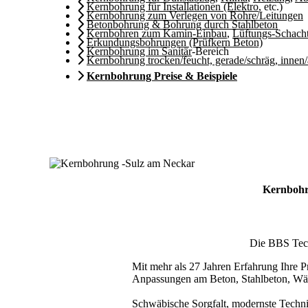
Kernbohrung für Installationen (Elektro
, etc.)
Kernbohrung zum Verlegen von Rohre/Leitungen
Betonbohrung & Bohrung durch Stahlbeton
Kernbohren zum Kamin-Einbau
,
Lüftungs-Schach
Erkundungsbohrungen (Prüfkern Beton)
Kernbohrung im Sanitär
-Bereich
Kernbohrung trocken/feucht, gerade/schräg, innen
Kernbohrung Preise & Beispiele
Kernbohru
Die BBS Techn
Mit mehr als 27 Jahren Erfahrung Ihre Pr
Anpassungen am Beton, Stahlbeton, Wä
Schwäbische Sorgfalt, modernste Techni