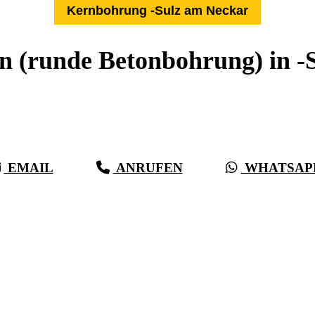
Kernbohrung -Sulz am Neckar
 (runde Betonbohrung) in -
Expertise aus über 27 Jahren:
Die Kernbohr-Profis für -Sulz am Neckar & Umkreis
EMAIL
ANRUFEN
WHATSAP
(0711) 518 60 336
(0176) 668 798 44