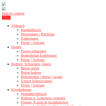
Skip to content
Menu
Kernbohrung Stuttgart, Beton schneiden, Beton Abbruch Stuttgart +
BBS Technik GmbH
Abbruch
Handabbruch
Demontage / Rückbau
Entkernung
Preise / Anfrage
Boden
Fugen schneiden
Bodenbelag-Entfernung
Preise / Anfrage
Bohren, Schneiden, Sägen
Beton sägen
Beton bohren
Betonboden /-decke /-wand
Estrich bohren/sägen
Preise / Anfrage
Kernbohrung
Wanddurchbruch
Rohren u. Leitungen verlegen
Fenster, Kamin & Installationen