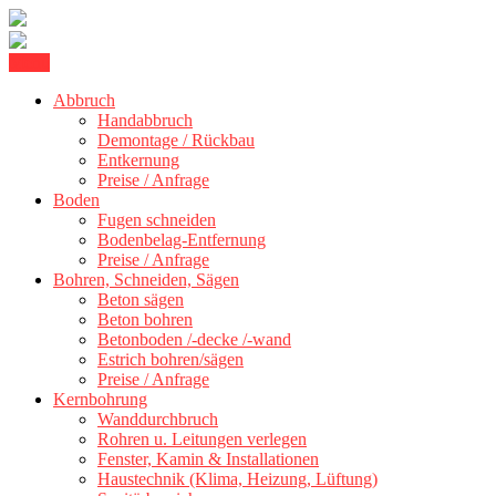
Skip
Menu
Kernbohrung Stuttgart, Beton schneiden, Beton Abbruch Stuttgart +
to
BBS Technik GmbH
300 km
Abbruch
content
Handabbruch
Demontage / Rückbau
Entkernung
Preise / Anfrage
Boden
Fugen schneiden
Bodenbelag-Entfernung
Preise / Anfrage
Bohren, Schneiden, Sägen
Beton sägen
Beton bohren
Betonboden /-decke /-wand
Estrich bohren/sägen
Preise / Anfrage
Kernbohrung
Wanddurchbruch
Rohren u. Leitungen verlegen
Fenster, Kamin & Installationen
Haustechnik (Klima, Heizung, Lüftung)