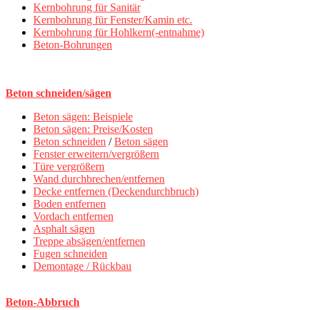
Kernbohrung für Sanitär
Kernbohrung für Fenster/Kamin etc.
Kernbohrung für Hohlkern(-entnahme)
Beton-Bohrungen
Beton schneiden/sägen
Beton sägen: Beispiele
Beton sägen: Preise/Kosten
Beton schneiden
/
Beton sägen
Fenster erweitern/vergrößern
Türe vergrößern
Wand durchbrechen/entfernen
Decke entfernen (Deckendurchbruch)
Boden entfernen
Vordach entfernen
Asphalt sägen
Treppe absägen/entfernen
Fugen schneiden
Demontage / Rückbau
Beton-Abbruch