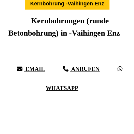
Kernbohrung -Vaihingen Enz
Kernbohrungen (runde
Betonbohrung) in -Vaihingen Enz
Expertise aus über 27 Jahren:
Die Kernbohr-Profis für -Vaihingen Enz & Umkreis
EMAIL
ANRUFEN
WHATSAPP
(0711) 518 60 336
(0176) 668 798 44