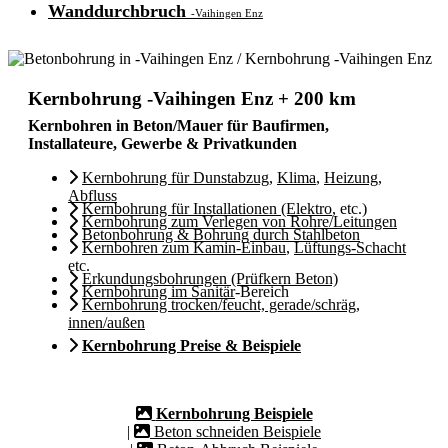
Wanddurchbruch
-Vaihingen Enz
Kernbohrung -Vaihingen Enz + 200 km
Kernbohren in Beton/Mauer für Baufirmen,
Installateure, Gewerbe & Privatkunden
Kernbohrung für Dunstabzug
,
Klima
,
Heizung
,
Abfluss
Kernbohrung für Installationen (Elektro
, etc.)
Kernbohrung zum Verlegen von Rohre/Leitungen
Betonbohrung & Bohrung durch Stahlbeton
Kernbohren zum Kamin-Einbau
,
Lüftungs-Schacht
etc.
Erkundungsbohrungen (Prüfkern Beton)
Kernbohrung im Sanitär
-Bereich
Kernbohrung trocken/feucht, gerade/schräg,
innen/außen
Kernbohrung Preise & Beispiele
Kernbohrung Beispiele
|
Beton schneiden Beispiele