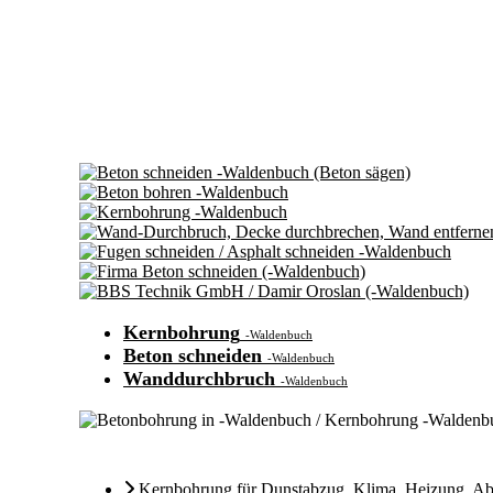
Kernbohrung
-Waldenbuch
Beton schneiden
-Waldenbuch
Wanddurchbruch
-Waldenbuch
Kernbohrung für Dunstabzug
,
Klima
,
Heizung
,
Ab