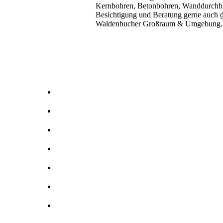
Kernbohren, Betonbohren, Wanddurchbru
Besichtigung und Beratung gerne auch
d
Waldenbucher Großraum & Umgebung.
Kernbohrer & Betonschneider in -Waldenbuch