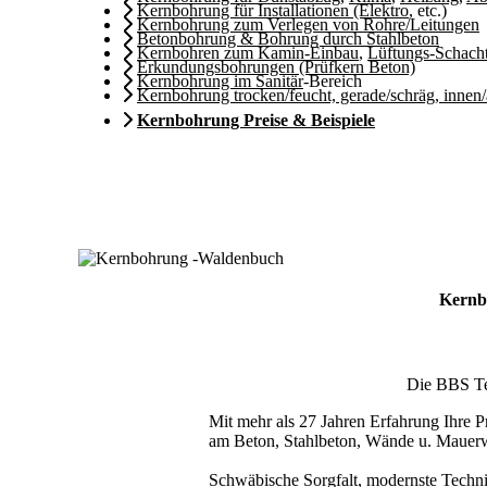
Kernbohrung für Installationen (Elektro
, etc.)
Kernbohrung zum Verlegen von Rohre/Leitungen
Betonbohrung & Bohrung durch Stahlbeton
Kernbohren zum Kamin-Einbau
,
Lüftungs-Schach
Erkundungsbohrungen (Prüfkern Beton)
Kernbohrung im Sanitär
-Bereich
Kernbohrung trocken/feucht, gerade/schräg, innen
Kernbohrung Preise & Beispiele
Kernb
Die BBS Tec
Mit mehr als 27 Jahren Erfahrung Ihre Pr
am Beton, Stahlbeton, Wände u. Mauer
Schwäbische Sorgfalt, modernste Techni