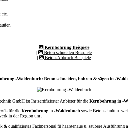
t
etc.
/außen
Kernbohrung Beispiele
|
Beton schneiden Beispiele
|
Beton-Abbruch Beispiele
ohrung -Waldenbuch: Beton schneiden, bohren & sägen in -Wald
hnik GmbH ist Ihr zertifizierter Anbieter für die
Kernbohrung in -W
ofis für die
Kernbohrung
in
-Waldenbuch
sowie Betonschnitt u. we
werk in der Region um
.
k & qualifiziertes Fachpersonal
fü haargenaue u. saubere Ausführung a