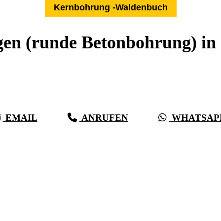
Kernbohrung -Waldenbuch
en (runde Betonbohrung) in
Expertise aus über 27 Jahren:
Die Kernbohr-Profis für -Waldenbuch & Umkreis
EMAIL
ANRUFEN
WHATSAP
(0711) 518 60 336
(0176) 668 798 44