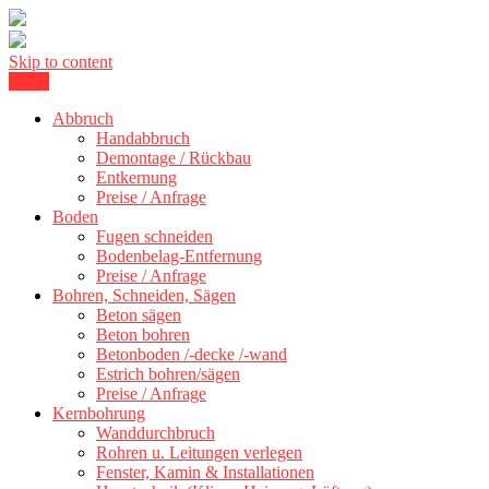
Skip to content
Menu
Kernbohrung Stuttgart, Beton schneiden, Beton Abbruch Stuttgart +
BBS Technik GmbH
Abbruch
Handabbruch
Demontage / Rückbau
Entkernung
Preise / Anfrage
Boden
Fugen schneiden
Bodenbelag-Entfernung
Preise / Anfrage
Bohren, Schneiden, Sägen
Beton sägen
Beton bohren
Betonboden /-decke /-wand
Estrich bohren/sägen
Preise / Anfrage
Kernbohrung
Wanddurchbruch
Rohren u. Leitungen verlegen
Fenster, Kamin & Installationen