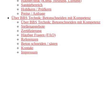
Haustechnik (Klima, Heizung, Lüftung)
Sanitärbereich
Hohlkern / Prüfkern
Preise / Anfrage
Über BBS Technik: Betonschneiden mit Kompetenz
Über BBS Technik: Betonschneiden mit Kompetenz
Stellenangebote
Zertifizierung
Häufige Fragen (FAQ)
Referenzen
Beton schneiden / sägen
Kontakt
Impressum